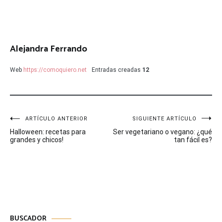
Alejandra Ferrando
Web
https://comoquiero.net
Entradas creadas
12
Navegación
ARTÍCULO ANTERIOR
SIGUIENTE ARTÍCULO
Halloween: recetas para
Ser vegetariano o vegano: ¿qué
de
grandes y chicos!
tan fácil es?
entradas
BUSCADOR