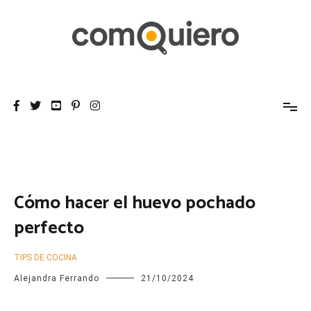
Ir
al
contenido
ComoQuiero Blog
La app de recetas que compra por ti
Cómo hacer el huevo pochado
perfecto
TIPS DE COCINA
Alejandra Ferrando
21/10/2024