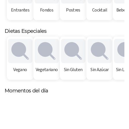
Entrantes
Fondos
Postres
Cocktail
Bebest
Dietas Especiales
Vegano
Vegetariano
Sin Gluten
Sin Azúcar
Sin Lac
Momentos del día