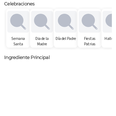
Celebraciones
Semana
Dia de la
Día del Padre
Fiestas
Hallo
Santa
Madre
Patrias
Ingrediente Principal