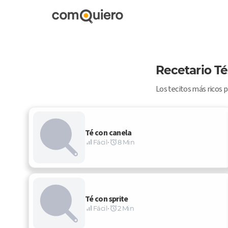
Recetario Té
Los tecitos más ricos pa
Té con canela
Fácil
•
8 Min
Té con sprite
Fácil
•
2 Min