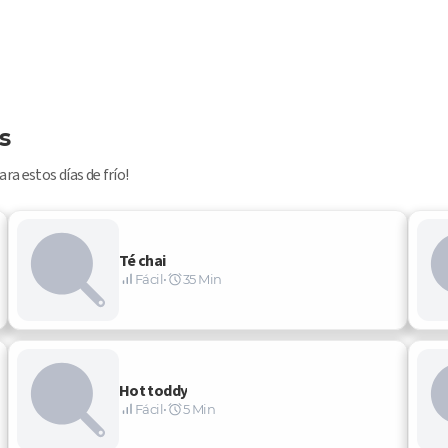
s
ra estos días de frío!
Té chai
Fácil
•
35 Min
Hot toddy
Fácil
•
5 Min