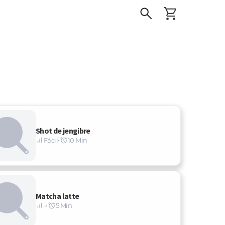
Shot de jengibre
Fácil
•
10 Min
Matcha latte
-
•
5 Min