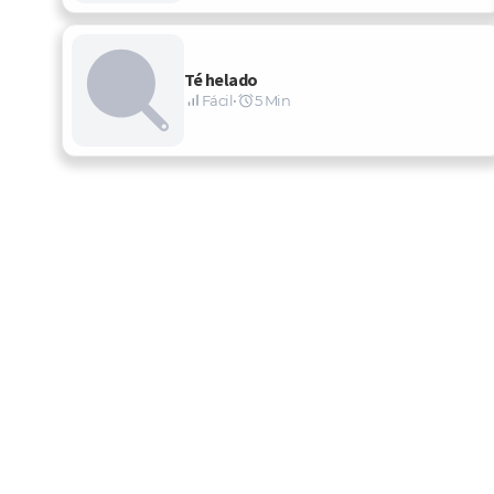
Té helado
Fácil
•
5 Min