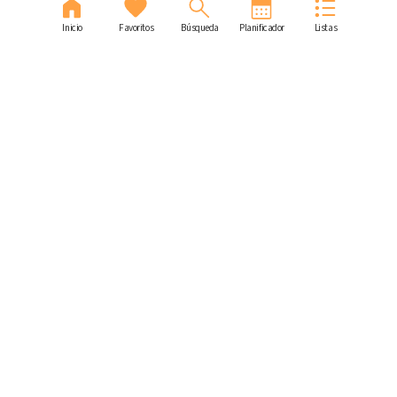
Inicio
Favoritos
Búsqueda
Planificador
Listas
Nuestro contenido
Ver recetas
Planifica tu menú