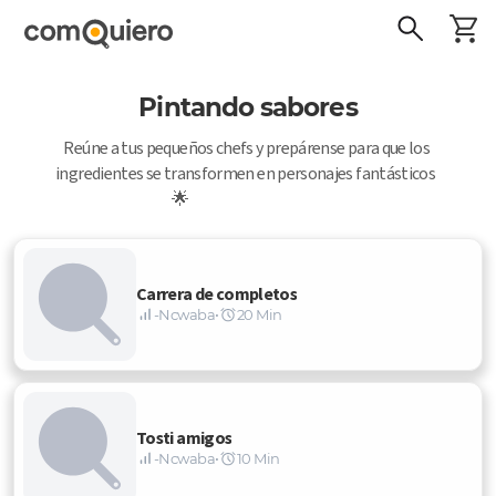
Pintando sabores
Reúne a tus pequeños chefs y prepárense para que los 
ingredientes se transformen en personajes fantásticos  
🌟                                                    
Carrera de completos
-Ncwaba
•
20 Min
Tosti amigos
-Ncwaba
•
10 Min