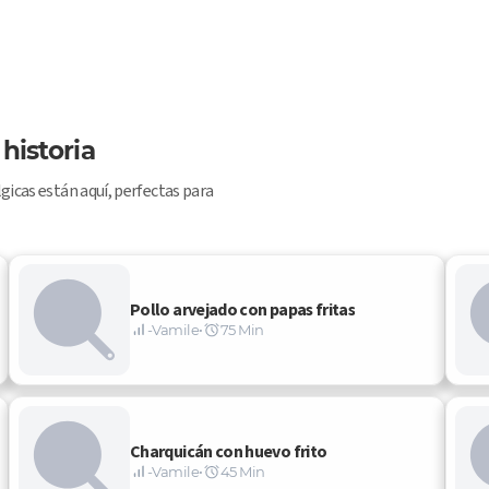
historia
icas están aquí, perfectas para 
Pollo arvejado con papas fritas
-Vamile
•
75 Min
Charquicán con huevo frito
-Vamile
•
45 Min