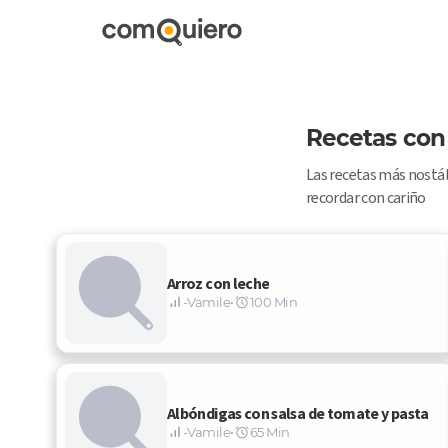
Recetas con 
Las recetas más nostálg
recordar con cariño 
Arroz con leche
-Vamile
•
100 Min
Albóndigas con salsa de tomate y pasta
-Vamile
•
65 Min