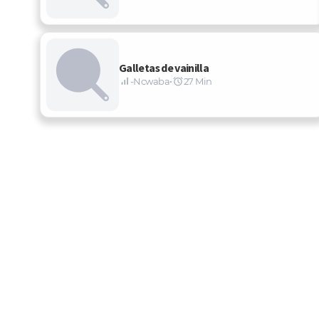
Galletas de vainilla
-Ncwaba
•
27 Min