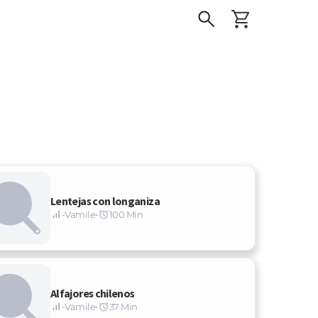
Lentejas con longaniza
-Vamile
•
100 Min
Alfajores chilenos
-Vamile
•
37 Min