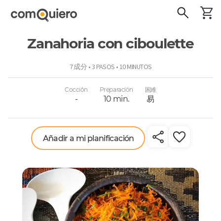
Zanahoria con ciboulette
ComoQuiero
7 成分 • 3 PASOS • 10 MINUTOS
Cocción
Preparación
困难
-
10 min.
易
Añadir a mi planificación