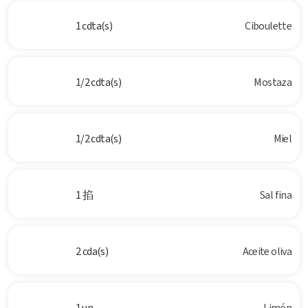
1 cdta(s)
Ciboulette
1/2 cdta(s)
Mostaza
1/2 cdta(s)
Miel
1 掐
Sal fina
2 cda(s)
Aceite oliva
1 un
Limón