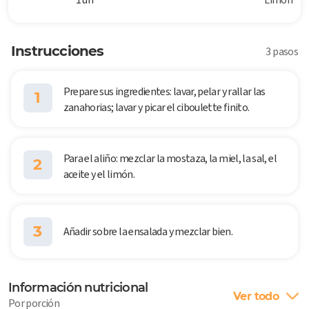
Instrucciones
3 pasos
Prepare sus ingredientes: lavar, pelar y rallar las
1
zanahorias; lavar y picar el ciboulette finito.
Para el aliño: mezclar la mostaza, la miel, la sal, el
2
aceite y el limón.
3
Añadir sobre la ensalada y mezclar bien.
Información nutricional
Ver todo
Por porción