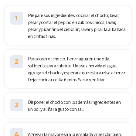
Prepare sus ingredientes: cocinar el choclo; lavar,
1
pelar y cortar el pepino en cubitos chicos; lavar,
pelar y picar fino el cebollín; lavar y picar la albahaca
en tiritas finas.
Para cocer el choclo, hervir agua en una olla,
2
suficiente para cubrirlo. Una vez hervida el agua,
agregar el choclo y esperar a que esta vuelva a hervir.
Dejar cocinar de 4 a 6 mins. Sacar y enfriar.
Disponer el choclo con los demás ingredientes en
3
un bol y aliñar a gusto con sal.
4
Agregar la mayonesa a la ensalada y mezclar bien.