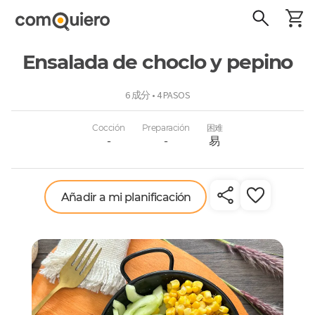
Ensalada de choclo y pepino
ComoQuiero
6 成分 • 4 PASOS
Cocción
Preparación
困难
-
-
易
Añadir a mi planificación