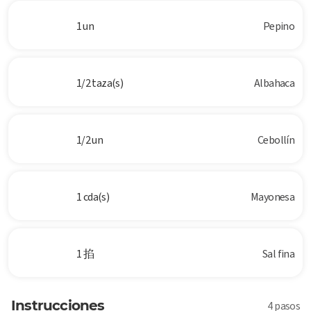
1 un
Pepino
1/2 taza(s)
Albahaca
1/2 un
Cebollín
1 cda(s)
Mayonesa
1 掐
Sal fina
Instrucciones
4 pasos