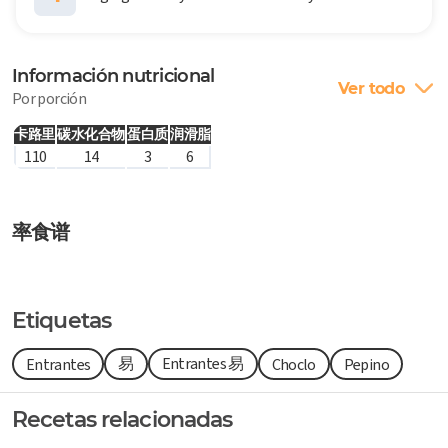
Información nutricional
Ver todo
Por porción
卡路里
碳水化合物
蛋白质
润滑脂
110
14
3
6
率食谱
Etiquetas
易
Entrantes 易
Entrantes
Choclo
Pepino
Recetas relacionadas