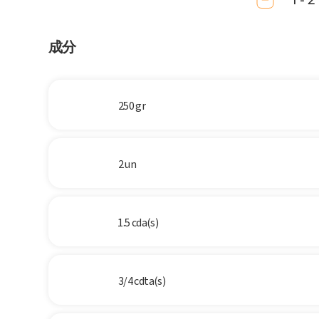
1 - 2
成分
250 gr
2 un
1.5 cda(s)
3/4 cdta(s)