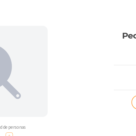
Pec
ComoQuier
ad de personas