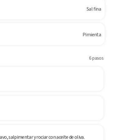
Sal fina
Pimienta
6 pasos
vo, salpimentar y rociar con aceite de oliva.