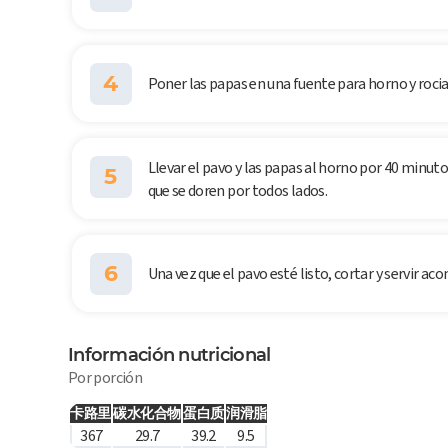
4
Poner las papas en una fuente para horno y rociar
Llevar el pavo y las papas al horno por 40 minut
5
que se doren por todos lados.
6
Una vez que el pavo esté listo, cortar y servir a
Información nutricional
Por porción
卡路里
碳水化合物
蛋白质
润滑脂
367
29.7
39.2
9.5