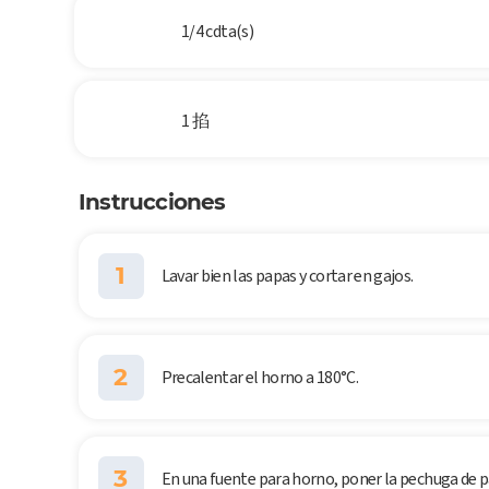
1/4 cdta(s)
1 掐
Instrucciones
1
Lavar bien las papas y cortar en gajos.
2
Precalentar el horno a 180°C.
3
En una fuente para horno, poner la pechuga de pa