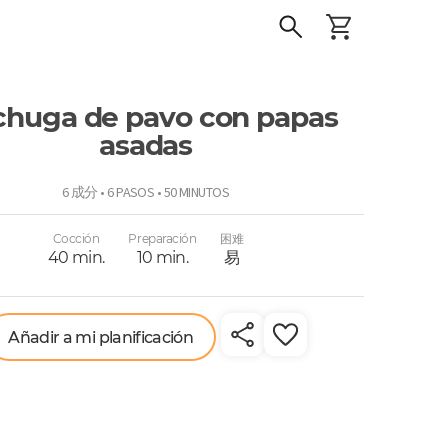
huga de pavo con papas
asadas
o
6 成分 • 6 PASOS • 50 MINUTOS
Cocción
Preparación
困难
40 min.
10 min.
易
Añadir a mi planificación