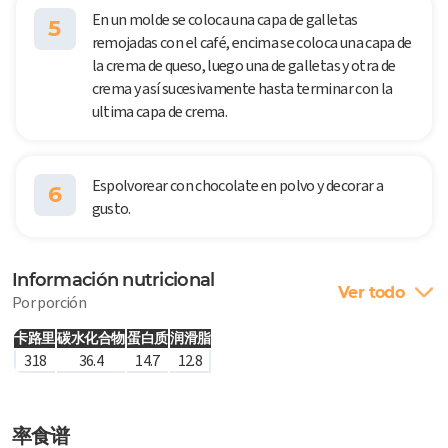
En un molde se coloca una capa de galletas
5
remojadas con el café, encima se coloca una capa de
la crema de queso, luego una de galletas y otra de
crema y así sucesivamente hasta terminar con la
ultima capa de crema.
Espolvorear con chocolate en polvo y decorar a
6
gusto.
Información nutricional
Ver todo
Por porción
卡路里
碳水化合物
蛋白质
润滑脂
318
36.4
14.7
12.8
率食谱