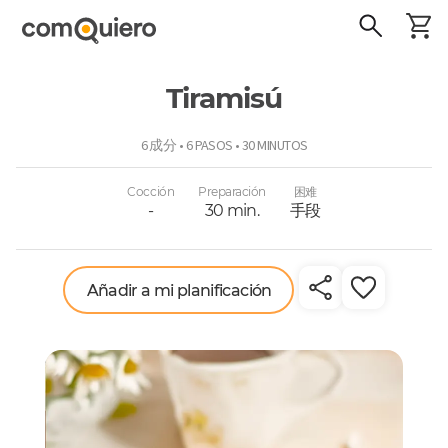
Tiramisú
ComoQuiero
6 成分 • 6 PASOS • 30 MINUTOS
Cocción
Preparación
困难
-
30 min.
手段
Añadir a mi planificación