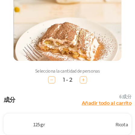
Selecciona la cantidad de personas
1 - 2
6 成分
成分
Añadir todo al carrito
125 gr
Ricota