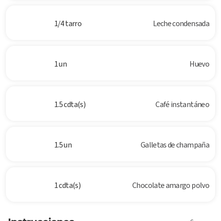
1/4 tarro
Leche condensada
1 un
Huevo
1.5 cdta(s)
Café instantáneo
1.5 un
Galletas de champaña
1 cdta(s)
Chocolate amargo polvo