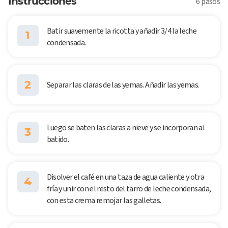
Instrucciones
6 pasos
Batir suavemente la ricotta y añadir 3/4 la leche
1
condensada.
2
Separar las claras de las yemas. Añadir las yemas.
Luego se baten las claras a nieve y se incorporan al
3
batido.
Disolver el café en una taza de agua caliente y otra
4
fría y unir con el resto del tarro de leche condensada,
con esta crema remojar las galletas.