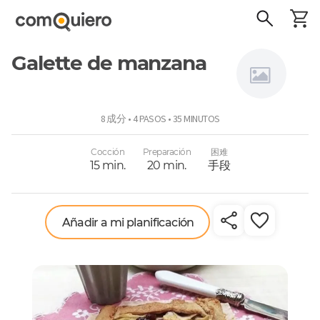
Galette de manzana
Connie
8 成分 • 4 PASOS • 35 MINUTOS
Achurra
Cocción
Preparación
困难
15 min.
20 min.
手段
Añadir a mi planificación