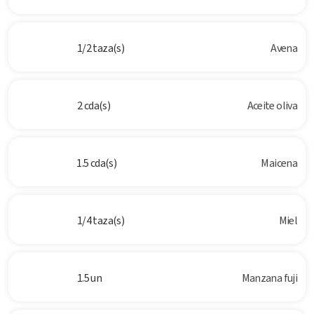
1/2 taza(s)
Avena
2 cda(s)
Aceite oliva
1.5 cda(s)
Maicena
1/4 taza(s)
Miel
1.5 un
Manzana fuji