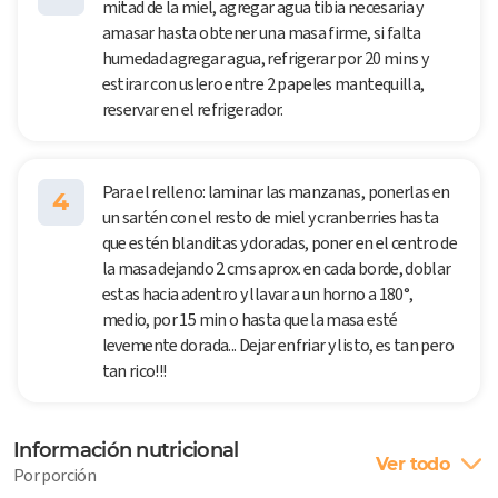
mitad de la miel, agregar agua tibia necesaria y
amasar hasta obtener una masa firme, si falta
humedad agregar agua, refrigerar por 20 mins y
estirar con uslero entre 2 papeles mantequilla,
reservar en el refrigerador.
Para el relleno: laminar las manzanas, ponerlas en
4
un sartén con el resto de miel y cranberries hasta
que estén blanditas y doradas, poner en el centro de
la masa dejando 2 cms aprox. en cada borde, doblar
estas hacia adentro y llavar a un horno a 180°,
medio, por 15 min o hasta que la masa esté
levemente dorada... Dejar enfriar y listo, es tan pero
tan rico!!!
Información nutricional
Ver todo
Por porción