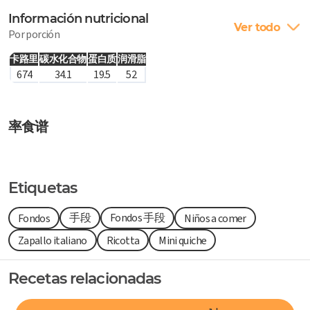
Información nutricional
Ver todo
Por porción
卡路里
碳水化合物
蛋白质
润滑脂
674
34.1
19.5
52
率食谱
Etiquetas
手段
Fondos 手段
Fondos
Niños a comer
Zapallo italiano
Ricotta
Mini quiche
Recetas relacionadas