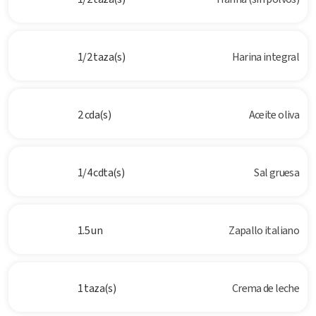
1/2 taza(s)
Harina integral
2 cda(s)
Aceite oliva
1/4 cdta(s)
Sal gruesa
1.5 un
Zapallo italiano
1 taza(s)
Crema de leche