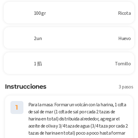
100 gr
Ricota
2 un
Huevo
1 掐
Tomillo
Instrucciones
3 pasos
Para la masa: Formar un volcán con la harina, 1 cdta
1
de sal de mar (1 cdta de sal por cada 2 tazas de
harina en total) distribuida alrededor, agregar el
aceite de oliva y 3/4 taza de agua (3/4 taza por cada 2
tazas de harina en total) poco a poco hasta formar