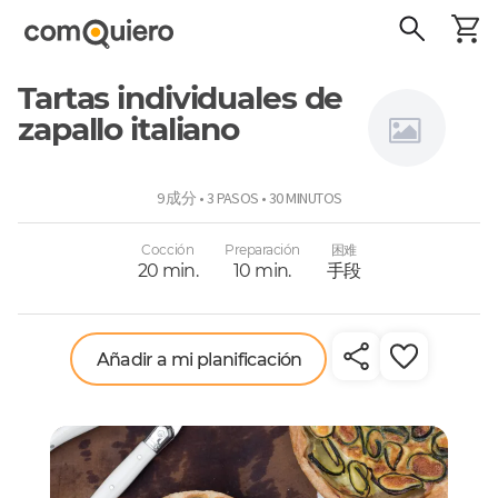
Tartas individuales de
zapallo italiano
Niños a
9 成分 • 3 PASOS • 30 MINUTOS
comer
Cocción
Preparación
困难
20 min.
10 min.
手段
Añadir a mi planificación