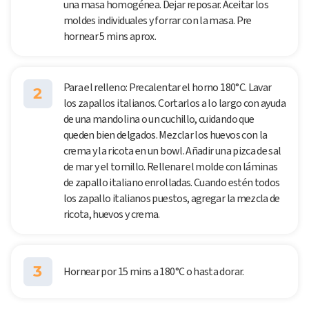
una masa homogénea. Dejar reposar. Aceitar los
moldes individuales y forrar con la masa. Pre
hornear 5 mins aprox.
Para el relleno: Precalentar el horno 180°C. Lavar
2
los zapallos italianos. Cortarlos a lo largo con ayuda
de una mandolina o un cuchillo, cuidando que
queden bien delgados. Mezclar los huevos con la
crema y la ricota en un bowl. Añadir una pizca de sal
de mar y el tomillo. Rellenar el molde con láminas
de zapallo italiano enrolladas. Cuando estén todos
los zapallo italianos puestos, agregar la mezcla de
ricota, huevos y crema.
3
Hornear por 15 mins a 180°C o hasta dorar.