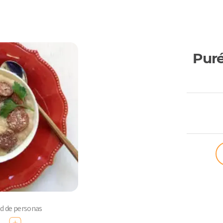
Puré
ComoQuier
ad de personas