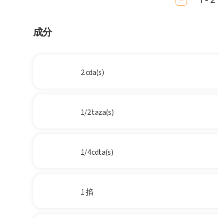
1 - 2
成分
2 cda(s)
1/2 taza(s)
1/4 cdta(s)
1 掐