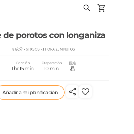
 de porotos con longaniza
o
8 成分 • 6 PASOS • 1 HORA 25 MINUTOS
Cocción
Preparación
困难
1 hr 15 min.
10 min.
易
Añadir a mi planificación