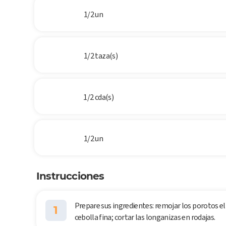
1/2 un
1/2 taza(s)
1/2 cda(s)
1/2 un
Instrucciones
Prepare sus ingredientes: remojar los porotos el 
1
cebolla fina; cortar las longanizas en rodajas.