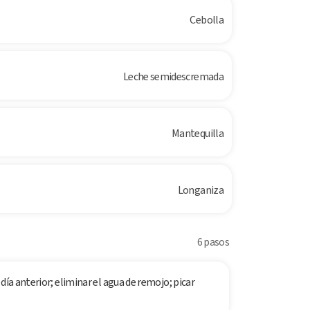
Cebolla
Leche semidescremada
Mantequilla
Longaniza
6 pasos
día anterior; eliminar el agua de remojo; picar