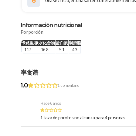
6
Una vez listo, en una sartén con el aceite freir la
Información nutricional
Por porción
卡路里
碳水化合物
蛋白质
润滑脂
117
16.8
5.1
4.3
率食谱
1.0
1 comentario
Hace 6 años
1 taza de porotos no alcanza para 4 personas....