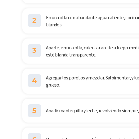
En una olla con abundante agua caliente, cocina
2
blandos.
Aparte, en una olla, calentar aceite a fuego medi
3
esté blanda transparente.
Agregar los porotos y mezclar. Salpimentar, y l
4
grueso.
5
Añadir mantequilla y leche, revolviendo siempre,