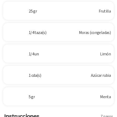
25 gr
Frutilla
1/4 taza(s)
Moras (congeladas)
1/4 un
Limón
1 cda(s)
Azúcar rubia
5 gr
Menta
Instrucciones
7 pasos