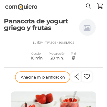
Panacota de yogurt
griego y frutas
Virginia
11 成分 • 7 PASOS • 30 MINUTOS
Demaría
Cocción
Preparación
困难
10 min.
20 min.
易
Añadir a mi planificación