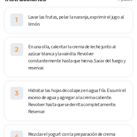
Lavar las frutas, pelar la naranja, exprimir el jugo al
1
limón.
En una olla, calentar la crema de leche junto al
2
azúcar blanca y la vainilla. Revolver
constantemente hasta que hierva. Sacar del fuego y
reservar.
Hidratar las hojas de colapez en agua fría. Escurrir el
3
exceso de agua y agregar a la crema caliente.
Revolver hasta que se derrita completamente.
Reservar
Mezclar el yogurt con la preparación de crema
4