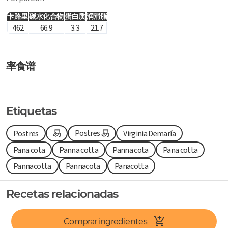
卡路里
碳水化合物
蛋白质
润滑脂
462
66.9
3.3
21.7
率食谱
Etiquetas
易
Postres 易
Postres
Virginia Demaría
Pana cota
Panna cotta
Panna cota
Pana cotta
Pannacotta
Pannacota
Panacotta
Recetas relacionadas
Comprar ingredientes