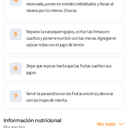
reservada, poner en moldes individuales y llevar al
nevera por lo menos 2 horas.
Separar la naranja en gajos, cortar las fresas en
5
cuartos y poner en un bol con las moras. Agregar el
azúcar rubia con el jugo de limón.
Dejar que repose hasta que las frutas suelten sus
6
jugos.
Servir la panacota con las frutas encima y decorar
7
con las hojas de menta.
Información nutricional
Ver todo
Por porción