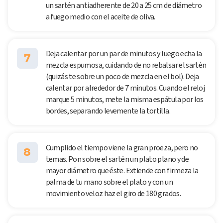
un sartén antiadherente de 20 a 25 cm de diámetro
a fuego medio con el aceite de oliva.
Deja calentar por un par de minutos y luego echa la
7
mezcla espumosa, cuidando de no rebalsar el sartén
(quizás te sobre un poco de mezcla en el bol). Deja
calentar por alrededor de 7 minutos. Cuando el reloj
marque 5 minutos, mete la misma espátula por los
bordes, separando levemente la tortilla.
Cumplido el tiempo viene la gran proeza, pero no
8
temas. Pon sobre el sartén un plato plano y de
mayor diámetro que éste. Extiende con firmeza la
palma de tu mano sobre el plato y con un
movimiento veloz haz el giro de 180 grados.