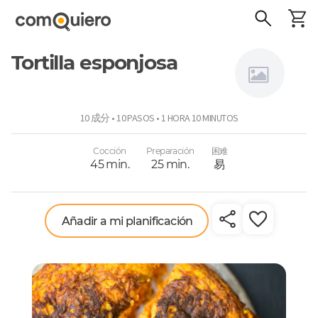
Tortilla esponjosa
Sansabor
10 成分 • 10 PASOS • 1 HORA 10 MINUTOS
Cocción
Preparación
困难
45 min.
25 min.
易
Añadir a mi planificación