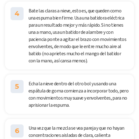
Bate las claras a nieve, esto es, que queden como
4
una espuma bien firme. Usa una batidora eléctrica
para un resultado mejor y más rápido. Si no tienes
una a mano, usa un batidor de alambre y con
paciencia ponte a agitar el brazo con movimientos
envolventes, de modo que le entre mucho aire al
batido (no aprietes mucho el mango del batidor
con la mano, así cansa menos).
Echa la nieve dentro del otro bol y usando una
5
espátula de goma comienza a incorporar todo, pero
con movimientos muy suave y envolventes, para no
aprisionar la espuma.
Una vez que la mezcla se vea pareja y que no hayan
6
concentraciones aisladas de clara, calienta