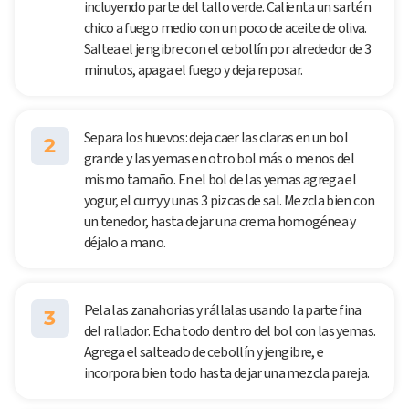
incluyendo parte del tallo verde. Calienta un sartén
chico a fuego medio con un poco de aceite de oliva.
Saltea el jengibre con el cebollín por alrededor de 3
minutos, apaga el fuego y deja reposar.
Separa los huevos: deja caer las claras en un bol
2
grande y las yemas en otro bol más o menos del
mismo tamaño. En el bol de las yemas agrega el
yogur, el curry y unas 3 pizcas de sal. Mezcla bien con
un tenedor, hasta dejar una crema homogénea y
déjalo a mano.
Pela las zanahorias y rállalas usando la parte fina
3
del rallador. Echa todo dentro del bol con las yemas.
Agrega el salteado de cebollín y jengibre, e
incorpora bien todo hasta dejar una mezcla pareja.