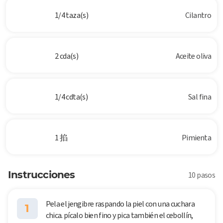
1/4 taza(s)
Cilantro
2 cda(s)
Aceite oliva
1/4 cdta(s)
Sal fina
1 掐
Pimienta
Instrucciones
10 pasos
Pela el jengibre raspando la piel con una cuchara
1
chica. pícalo bien fino y pica también el cebollín,