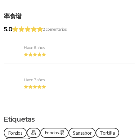
率食谱
5.0
2 comentarios
Hace 6 años
Hace 7 años
Etiquetas
易
Fondos 易
Fondos
Sansabor
Tortilla