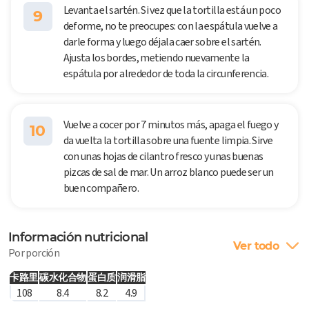
Levanta el sartén. Si vez que la tortilla está un poco
9
deforme, no te preocupes: con la espátula vuelve a
darle forma y luego déjala caer sobre el sartén.
Ajusta los bordes, metiendo nuevamente la
espátula por alrededor de toda la circunferencia.
Vuelve a cocer por 7 minutos más, apaga el fuego y
10
da vuelta la tortilla sobre una fuente limpia. Sirve
con unas hojas de cilantro fresco y unas buenas
pizcas de sal de mar. Un arroz blanco puede ser un
buen compañero.
Información nutricional
Ver todo
Por porción
卡路里
碳水化合物
蛋白质
润滑脂
108
8.4
8.2
4.9