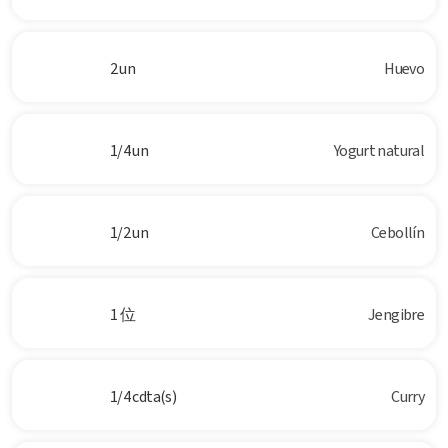
2 un
Huevo
1/4 un
Yogurt natural
1/2 un
Cebollín
1 位
Jengibre
1/4 cdta(s)
Curry