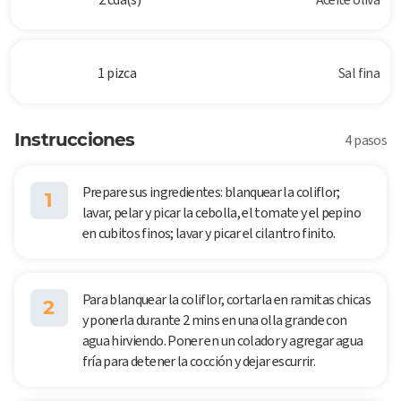
1 pizca
Sal fina
Instrucciones
4 pasos
Prepare sus ingredientes: blanquear la coliflor;
1
lavar, pelar y picar la cebolla, el tomate y el pepino
en cubitos finos; lavar y picar el cilantro finito.
Para blanquear la coliflor, cortarla en ramitas chicas
2
y ponerla durante 2 mins en una olla grande con
agua hirviendo. Poner en un colador y agregar agua
fría para detener la cocción y dejar escurrir.