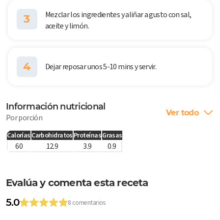
Mezclar los ingredientes y aliñar a gusto con sal,
3
aceite y limón.
4
Dejar reposar unos 5-10 mins y servir.
Información nutricional
Ver todo
Por porción
Calorías
Carbohidratos
Proteínas
Grasas
60
12.9
3.9
0.9
Evalúa y comenta esta receta
5.0
8 comentarios