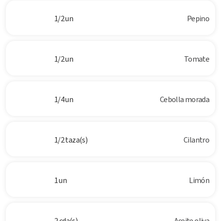
1/2 un
Pepino
1/2 un
Tomate
1/4 un
Cebolla morada
1/2 taza(s)
Cilantro
1 un
Limón
2 cda(s)
Aceite oliva