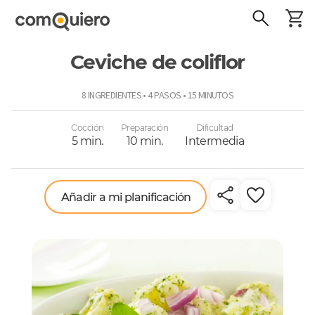
Ceviche de coliflor
ComoQuiero
8 INGREDIENTES • 4 PASOS • 15 MINUTOS
Cocción
Preparación
Dificultad
5 min.
10 min.
Intermedia
Añadir a mi planificación