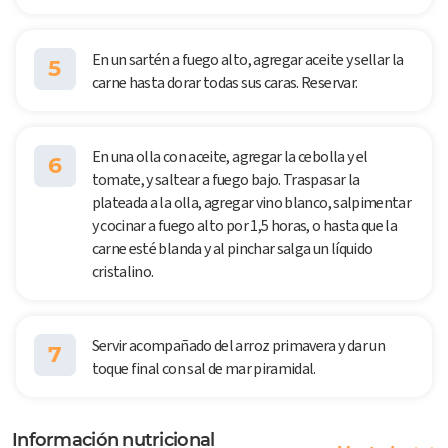
En un sartén a fuego alto, agregar aceite y sellar la
5
carne hasta dorar todas sus caras. Reservar.
En una olla con aceite, agregar la cebolla y el
6
tomate, y saltear a fuego bajo. Traspasar la
plateada a la olla, agregar vino blanco, salpimentar
y cocinar a fuego alto por 1,5 horas, o hasta que la
carne esté blanda y al pinchar salga un líquido
cristalino.
Servir acompañado del arroz primavera y dar un
7
toque final con sal de mar piramidal.
Información nutricional