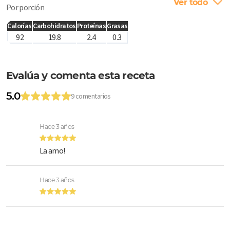
Ver todo
Por porción
Calorías
Carbohidratos
Proteínas
Grasas
92
19.8
2.4
0.3
Evalúa y comenta esta receta
5.0
9 comentarios
Hace 3 años
La amo!
Hace 3 años