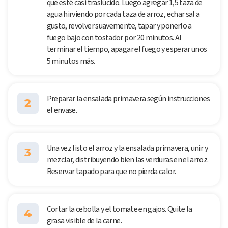
que esté casi traslúcido. Luego agregar 1,5 taza de
agua hirviendo por cada taza de arroz, echar sal a
gusto, revolver suavemente, tapar y ponerlo a
fuego bajo con tostador por 20 minutos. Al
terminar el tiempo, apagar el fuego y esperar unos
5 minutos más.
Preparar la ensalada primavera según instrucciones
2
el envase.
Una vez listo el arroz y la ensalada primavera, unir y
3
mezclar, distribuyendo bien las verduras en el arroz.
Reservar tapado para que no pierda calor.
Cortar la cebolla y el tomate en gajos. Quite la
4
grasa visible de la carne.