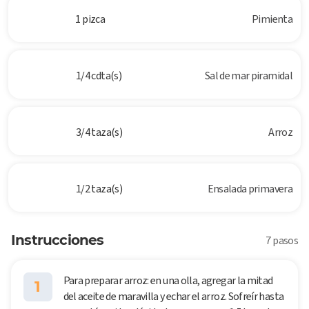
1 pizca
Pimienta
1/4 cdta(s)
Sal de mar piramidal
3/4 taza(s)
Arroz
1/2 taza(s)
Ensalada primavera
Instrucciones
7 pasos
Para preparar arroz: en una olla, agregar la mitad
1
del aceite de maravilla y echar el arroz. Sofreír hasta