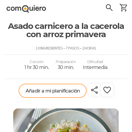
Asado carnicero a la cacerola
con arroz primavera
ComoQuiero
10 INGREDIENTES • 7 PASOS • 2 HORAS
Cocción
Preparación
Dificultad
1 hr 30 min.
30 min.
Intermedia
Añadir a mi planificación