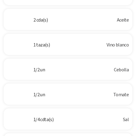
2 cda(s)
Aceite
1 taza(s)
Vino blanco
1/2 un
Cebolla
1/2 un
Tomate
1/4 cdta(s)
Sal