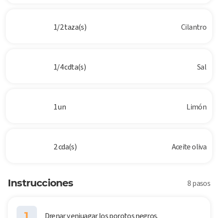
1/2 taza(s)
Cilantro
1/4 cdta(s)
Sal
1 un
Limón
2 cda(s)
Aceite oliva
Instrucciones
8 pasos
1
Drenar y enjuagar los porotos negros.