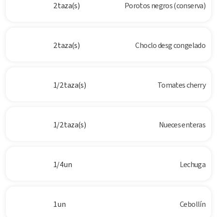
2 taza(s)
Porotos negros (conserva)
2 taza(s)
Choclo desg congelado
1/2 taza(s)
Tomates cherry
1/2 taza(s)
Nueces enteras
1/4 un
Lechuga
1 un
Cebollín