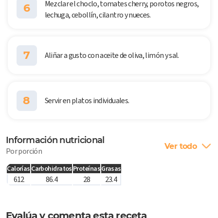
Mezclar el choclo, tomates cherry, porotos negros,
6
lechuga, cebollín, cilantro y nueces.
7
Aliñar a gusto con aceite de oliva, limón y sal.
8
Servir en platos individuales.
Información nutricional
Ver todo
Por porción
Calorías
Carbohidratos
Proteínas
Grasas
612
86.4
28
23.4
Evalúa y comenta esta receta