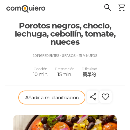
Porotos negros, choclo,
lechuga, cebollín, tomate,
nueces
ComoQuiero
10 INGREDIENTES • 8 PASOS • 25 MINUTOS
Cocción
Preparación
Dificultad
10 min.
15 min.
簡單的
Añadir a mi planificación