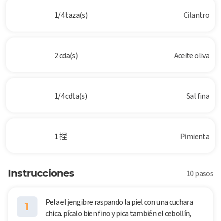
1/4 taza(s)
Cilantro
2 cda(s)
Aceite oliva
1/4 cdta(s)
Sal fina
1 捏
Pimienta
Instrucciones
10 pasos
Pela el jengibre raspando la piel con una cuchara
1
chica. pícalo bien fino y pica también el cebollín,