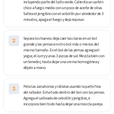
incluyendo parte del tallo verde. Calienta un sartén
chico a fuego medio con un poco de aceite de oliva.
Saltea el jengibre con el cebollín por alrededor de 3
minutos, apaga el fuego y deja reposar.
Separa los huevos: deja caer las claras en un bol
2
grande y las yemas en otro bol más o menos del
mismo tamaño. En el bol de las yemas agrega el
yogur, el curry y unas 3 pizcas de sal. Mezcla bien con
un tenedor, hasta dejar una crema homogénea y
déjalo a mano.
Pela las zanahorias y rállalas usando la parte fina
3
del rallador. Echa todo dentro del bol con las yemas.
Agrega el salteado de cebollín y jengibre, e
incorpora bien todo hasta dejar una mezcla pareja.