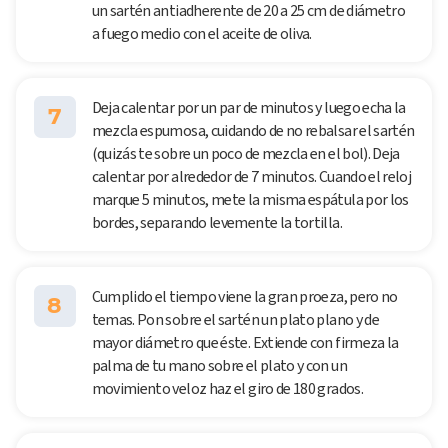
un sartén antiadherente de 20 a 25 cm de diámetro
a fuego medio con el aceite de oliva.
Deja calentar por un par de minutos y luego echa la
7
mezcla espumosa, cuidando de no rebalsar el sartén
(quizás te sobre un poco de mezcla en el bol). Deja
calentar por alrededor de 7 minutos. Cuando el reloj
marque 5 minutos, mete la misma espátula por los
bordes, separando levemente la tortilla.
Cumplido el tiempo viene la gran proeza, pero no
8
temas. Pon sobre el sartén un plato plano y de
mayor diámetro que éste. Extiende con firmeza la
palma de tu mano sobre el plato y con un
movimiento veloz haz el giro de 180 grados.