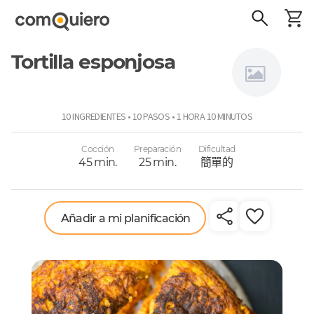
Tortilla esponjosa
Sansabor
10 INGREDIENTES • 10 PASOS • 1 HORA 10 MINUTOS
Cocción
Preparación
Dificultad
45 min.
25 min.
簡單的
Añadir a mi planificación