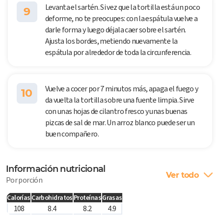
Levanta el sartén. Si vez que la tortilla está un poco
9
deforme, no te preocupes: con la espátula vuelve a
darle forma y luego déjala caer sobre el sartén.
Ajusta los bordes, metiendo nuevamente la
espátula por alrededor de toda la circunferencia.
Vuelve a cocer por 7 minutos más, apaga el fuego y
10
da vuelta la tortilla sobre una fuente limpia. Sirve
con unas hojas de cilantro fresco y unas buenas
pizcas de sal de mar. Un arroz blanco puede ser un
buen compañero.
Información nutricional
Ver todo
Por porción
Calorías
Carbohidratos
Proteínas
Grasas
108
8.4
8.2
4.9