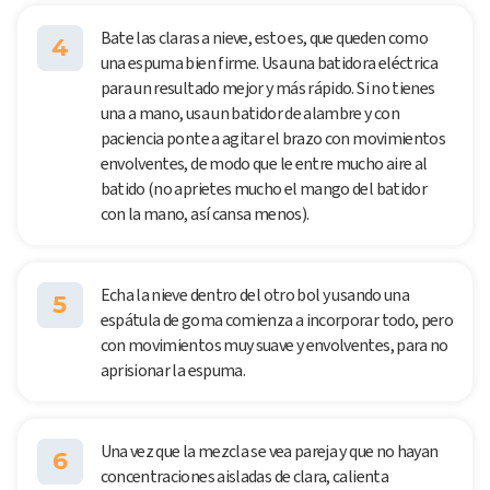
Bate las claras a nieve, esto es, que queden como
4
una espuma bien firme. Usa una batidora eléctrica
para un resultado mejor y más rápido. Si no tienes
una a mano, usa un batidor de alambre y con
paciencia ponte a agitar el brazo con movimientos
envolventes, de modo que le entre mucho aire al
batido (no aprietes mucho el mango del batidor
con la mano, así cansa menos).
Echa la nieve dentro del otro bol y usando una
5
espátula de goma comienza a incorporar todo, pero
con movimientos muy suave y envolventes, para no
aprisionar la espuma.
Una vez que la mezcla se vea pareja y que no hayan
6
concentraciones aisladas de clara, calienta