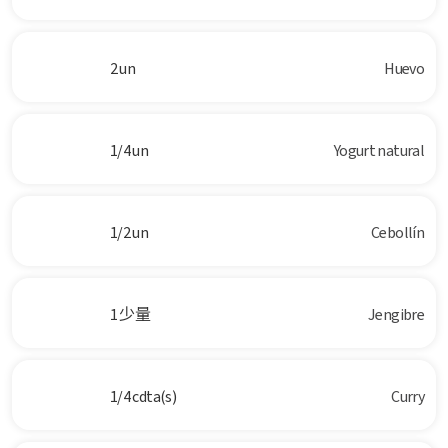
2 un
Huevo
1/4 un
Yogurt natural
1/2 un
Cebollín
1 少量
Jengibre
1/4 cdta(s)
Curry