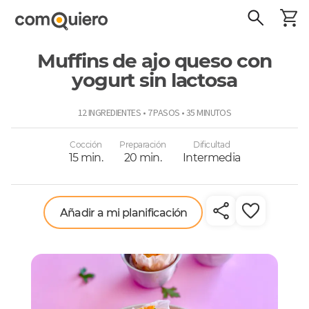
Muffins de ajo queso con
yogurt sin lactosa
ComoQuiero
12 INGREDIENTES • 7 PASOS • 35 MINUTOS
Cocción
Preparación
Dificultad
15 min.
20 min.
Intermedia
Añadir a mi planificación