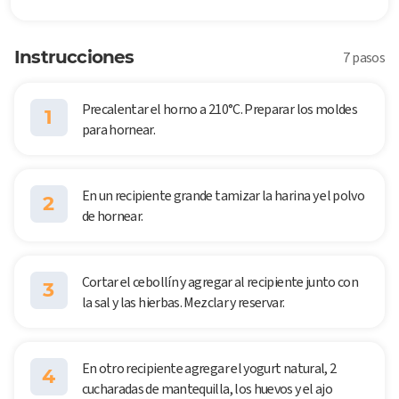
Instrucciones
7 pasos
Precalentar el horno a 210°C. Preparar los moldes
1
para hornear.
En un recipiente grande tamizar la harina y el polvo
2
de hornear.
Cortar el cebollín y agregar al recipiente junto con
3
la sal y las hierbas. Mezclar y reservar.
En otro recipiente agregar el yogurt natural, 2
4
cucharadas de mantequilla, los huevos y el ajo