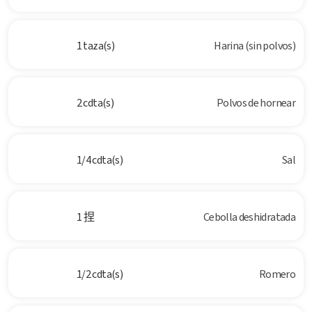
1 taza(s)
Harina (sin polvos)
2 cdta(s)
Polvos de hornear
1/4 cdta(s)
Sal
1 捏
Cebolla deshidratada
1/2 cdta(s)
Romero