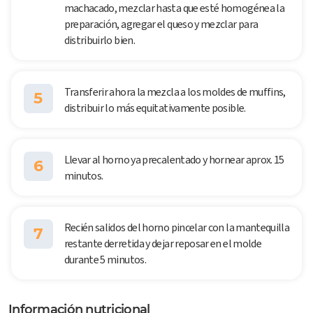
machacado, mezclar hasta que esté homogénea la
preparación, agregar el queso y mezclar para
distribuirlo bien.
Transferir ahora la mezcla a los moldes de muffins,
5
distribuir lo más equitativamente posible.
Llevar al horno ya precalentado y hornear aprox. 15
6
minutos.
Recién salidos del horno pincelar con la mantequilla
7
restante derretida y dejar reposar en el molde
durante 5 minutos.
Información nutricional