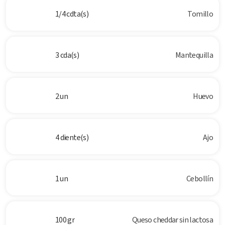
1/4 cdta(s)
Tomillo
3 cda(s)
Mantequilla
2 un
Huevo
4 diente(s)
Ajo
1 un
Cebollín
100 gr
Queso cheddar sin lactosa