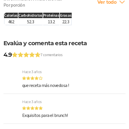
Ver todo
Por porción
Calorías
Carbohidratos
Proteínas
Grasas
462
52.3
13.2
22.3
Evalúa y comenta esta receta
4.9
7 comentarios
Hace 3 años
que receta más novedosa !
Hace 3 años
Exquisitos para el brunch!