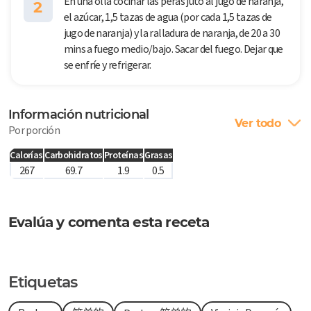
En una olla cocinar las peras juto al jugo de naranja,
2
el azúcar, 1,5 tazas de agua (por cada 1,5 tazas de
jugo de naranja) y la ralladura de naranja, de 20 a 30
mins a fuego medio/bajo. Sacar del fuego. Dejar que
se enfríe y refrigerar.
Información nutricional
Ver todo
Por porción
Calorías
Carbohidratos
Proteínas
Grasas
267
69.7
1.9
0.5
Evalúa y comenta esta receta
Etiquetas