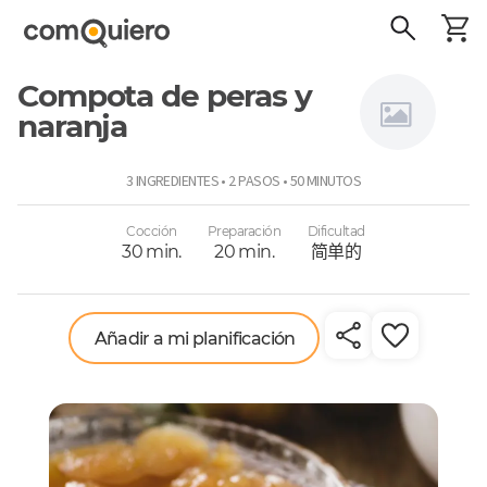
Compota de peras y
naranja
Virginia
3 INGREDIENTES • 2 PASOS • 50 MINUTOS
Demaría
Cocción
Preparación
Dificultad
30 min.
20 min.
简单的
Añadir a mi planificación