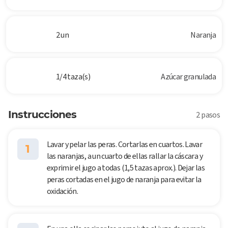
2 un
Naranja
1/4 taza(s)
Azúcar granulada
Instrucciones
2 pasos
Lavar y pelar las peras. Cortarlas en cuartos. Lavar
1
las naranjas, a un cuarto de ellas rallar la cáscara y
exprimir el jugo a todas (1,5 tazas aprox.). Dejar las
peras cortadas en el jugo de naranja para evitar la
oxidación.