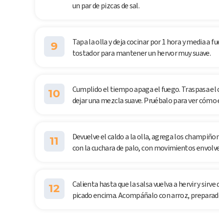
un par de pizcas de sal.
Tapa la olla y deja cocinar por 1 hora y media a f
9
tostador para mantener un hervor muy suave.
Cumplido el tiempo apaga el fuego. Traspasa el c
10
dejar una mezcla suave. Pruébalo para ver cómo es
Devuelve el caldo a la olla, agrega los champiño
11
con la cuchara de palo, con movimientos envolve
Calienta hasta que la salsa vuelva a hervir y sirv
12
picado encima. Acompáñalo con arroz, preparado 