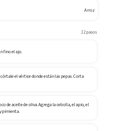
Arroz
12 pasos
n fino el ajo.
córtale el vértice donde están las pepas. Corta
 de aceite de oliva. Agrega la cebolla, el apio, el
 y pimienta.