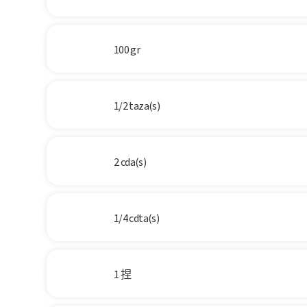
100 gr
1/2 taza(s)
2 cda(s)
1/4 cdta(s)
1 捏