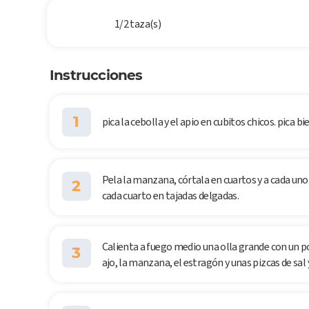
1/2 taza(s)
Instrucciones
1
pica la cebolla y el apio en cubitos chicos. pica bie
Pela la manzana, córtala en cuartos y a cada uno 
2
cada cuarto en tajadas delgadas.
Calienta a fuego medio una olla grande con un poco
3
ajo, la manzana, el estragón y unas pizcas de sal