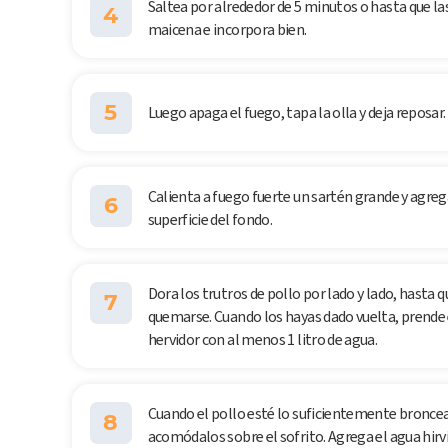
Saltea por alrededor de 5 minutos o hasta que las
4
maicena e incorpora bien.
5
Luego apaga el fuego, tapa la olla y deja reposar. 
Calienta a fuego fuerte un sartén grande y agreg
6
superficie del fondo.
Dora los trutros de pollo por lado y lado, hasta 
7
quemarse. Cuando los hayas dado vuelta, prende 
hervidor con al menos 1 litro de agua.
Cuando el pollo esté lo suficientemente broncead
8
acomódalos sobre el sofrito. Agrega el agua hirvie