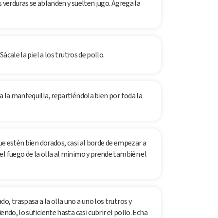
 verduras se ablanden y suelten jugo. Agrega la
Sácale la piel a los trutros de pollo.
a la mantequilla, repartiéndola bien por toda la
que estén bien dorados, casi al borde de empezar a
el fuego de la olla al mínimo y prende también el
o, traspasa a la olla uno a uno los trutros y
ndo, lo suficiente hasta casi cubrir el pollo. Echa