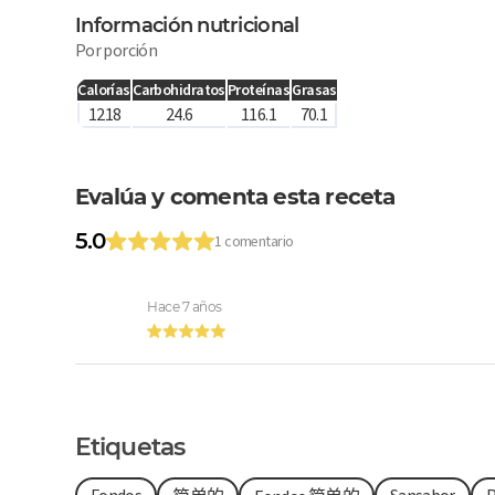
Información nutricional
Por porción
Calorías
Carbohidratos
Proteínas
Grasas
1218
24.6
116.1
70.1
Evalúa y comenta esta receta
5.0
1 comentario
Hace 7 años
Etiquetas