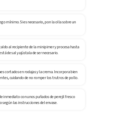
uego mínimo. Si es necesario, pon la olla sobre un
aldo al recipiente de la minipimer y procesa hasta
tá de sal y ajústala de ser necesario.
nes cortados en rodajas y la crema. Incorpora bien
ntes, cuidando de no romper los trutros de pollo.
e de inmediato con unos puñados de perejil fresco
según las instrucciones del envase.