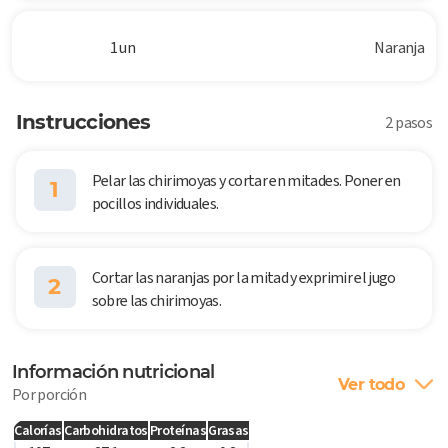
1 un
Naranja
Instrucciones
2 pasos
Pelar las chirimoyas y cortar en mitades. Poner en
1
pocillos individuales.
Cortar las naranjas por la mitad y exprimir el jugo
2
sobre las chirimoyas.
Información nutricional
Ver todo
Por porción
Calorías
Carbohidratos
Proteínas
Grasas