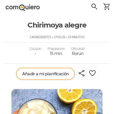
Chirimoya alegre
ComoQuiero
2 INGREDIENTES • 2 PASOS • 15 MINUTOS
Cocción
Preparación
Dificultad
-
15 min.
Rọrun
Añadir a mi planificación