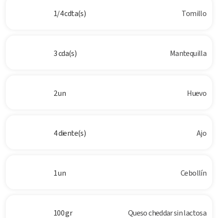
1/4 cdta(s)
Tomillo
3 cda(s)
Mantequilla
2 un
Huevo
4 diente(s)
Ajo
1 un
Cebollín
100 gr
Queso cheddar sin lactosa