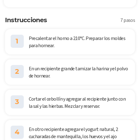
Instrucciones
7 pasos
Precalentar el horno a 210°C. Preparar los moldes
1
para hornear.
En un recipiente grande tamizar la harina y el polvo
2
de hornear.
Cortar el cebollín y agregar al recipiente junto con
3
la sal y las hierbas. Mezclar y reservar.
En otro recipiente agregar el yogurt natural, 2
4
cucharadas de mantequilla, los huevos y el ajo