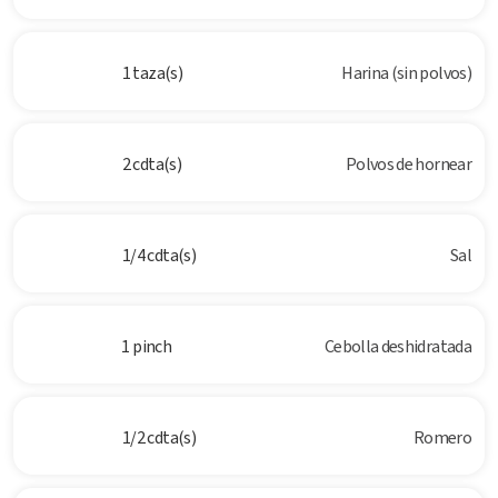
1 taza(s)
Harina (sin polvos)
2 cdta(s)
Polvos de hornear
1/4 cdta(s)
Sal
1 pinch
Cebolla deshidratada
1/2 cdta(s)
Romero