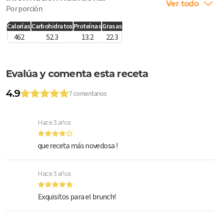
Ver todo
Por porción
Calorías
Carbohidratos
Proteínas
Grasas
462
52.3
13.2
22.3
Evalúa y comenta esta receta
4.9
7 comentarios
Hace 3 años
que receta más novedosa !
Hace 3 años
Exquisitos para el brunch!