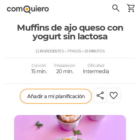
Muffins de ajo queso con
yogurt sin lactosa
ComoQuiero
12 INGREDIENTES • 7 PASOS • 35 MINUTOS
Cocción
Preparación
Dificultad
15 min.
20 min.
Intermedia
Añadir a mi planificación