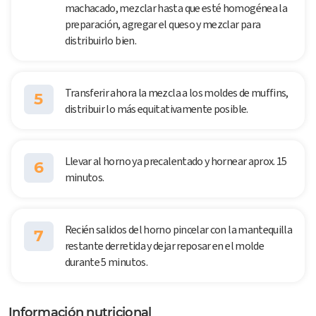
machacado, mezclar hasta que esté homogénea la
preparación, agregar el queso y mezclar para
distribuirlo bien.
Transferir ahora la mezcla a los moldes de muffins,
5
distribuir lo más equitativamente posible.
Llevar al horno ya precalentado y hornear aprox. 15
6
minutos.
Recién salidos del horno pincelar con la mantequilla
7
restante derretida y dejar reposar en el molde
durante 5 minutos.
Información nutricional