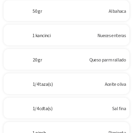
50 gr
Albahaca
1 kancinci
Nueces enteras
20 gr
Queso parm rallado
1/4 taza(s)
Aceite oliva
1/4 cdta(s)
Sal fina
1 pinch
Pimienta