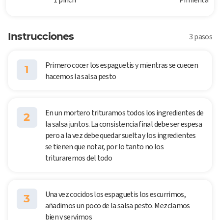
Instrucciones
3 pasos
Primero cocer los espaguetis y mientras se cuecen
1
hacemos la salsa pesto
En un mortero trituramos todos los ingredientes de
2
la salsa juntos. La consistencia final debe ser espesa
pero a la vez debe quedar suelta y los ingredientes
se tienen que notar, por lo tanto no los
trituraremos del todo
Una vez cocidos los espaguetis los escurrimos,
3
añadimos un poco de la salsa pesto. Mezclamos
bien y servimos