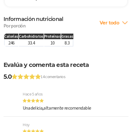
Información nutricional
Ver todo
Por porción
Calorías
Carbohidratos
Proteínas
Grasas
246
33.4
10
8.3
Evalúa y comenta esta receta
5.0
14 comentarios
Hace 5 años
Una delicia,altamente recomendable
Hoy