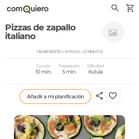
Pizzas de zapallo
italiano
Niños a
7 INGREDIENTES • 6 PASOS • 15 MINUTOS
comer
Cocción
Preparación
Dificultad
10 min.
5 min.
Kulula
Añadir a mi planificación