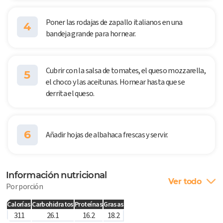
Poner las rodajas de zapallo italianos en una
4
bandeja grande para hornear.
Cubrir con la salsa de tomates, el queso mozzarella,
5
el choco y las aceitunas. Hornear hasta que se
derrita el queso.
6
Añadir hojas de albahaca frescas y servir.
Información nutricional
Ver todo
Por porción
Calorías
Carbohidratos
Proteínas
Grasas
311
26.1
16.2
18.2