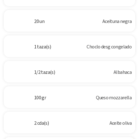
20 un
Aceituna negra
1 taza(s)
Choclo desg congelado
1/2 taza(s)
Albahaca
100 gr
Queso mozzarella
2 cda(s)
Aceite oliva