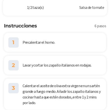
1/2 taza(s)
Salsa de tomate
Instrucciones
6 pasos
1
Precalentar el horno.
2
Lavar y cortar los zapallo italianos en rodajas.
Calentar el aceite de oliva extra virgen en un sartén
3
grande a fuego medio. Añadir los zapallo italianos y
cocinar hasta que estén dorados, entre 1 y 2 mins
por lado.