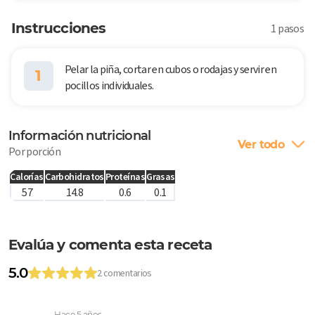
Instrucciones
1 pasos
Pelar la piña, cortar en cubos o rodajas y servir en
1
pocillos individuales.
Información nutricional
Ver todo
Por porción
Calorías
Carbohidratos
Proteínas
Grasas
57
14.8
0.6
0.1
Evalúa y comenta esta receta
5.0
2 comentarios
Hace 5 años