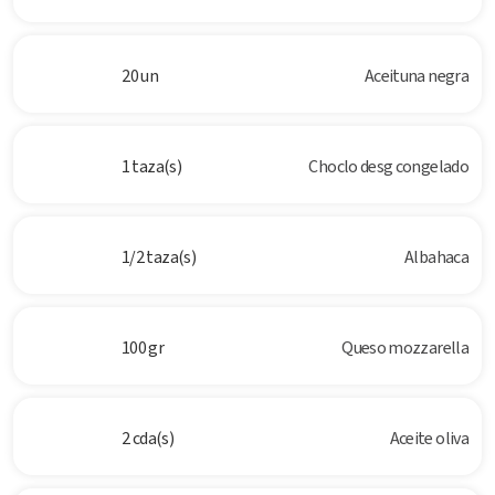
20 un
Aceituna negra
1 taza(s)
Choclo desg congelado
1/2 taza(s)
Albahaca
100 gr
Queso mozzarella
2 cda(s)
Aceite oliva