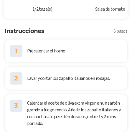
1/2 taza(s)
Salsa de tomate
Instrucciones
6 pasos
1
Precalentar el horno.
2
Lavar y cortar los zapallo italianos en rodajas.
Calentar el aceite de oliva extra virgen en un sartén
3
grande a fuego medio. Añadir los zapallo italianos y
cocinar hasta que estén dorados, entre 1 y 2 mins
por lado.