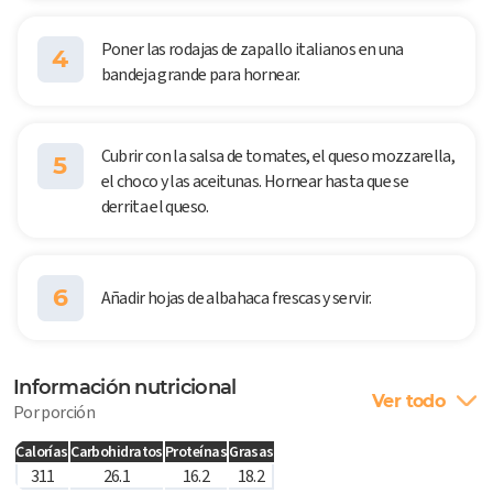
Poner las rodajas de zapallo italianos en una
4
bandeja grande para hornear.
Cubrir con la salsa de tomates, el queso mozzarella,
5
el choco y las aceitunas. Hornear hasta que se
derrita el queso.
6
Añadir hojas de albahaca frescas y servir.
Información nutricional
Ver todo
Por porción
Calorías
Carbohidratos
Proteínas
Grasas
311
26.1
16.2
18.2