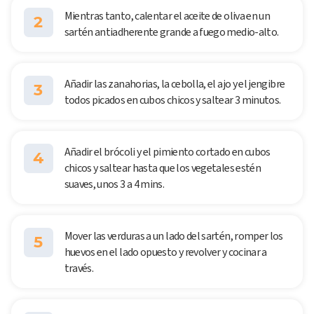
Mientras tanto, calentar el aceite de oliva en un
2
sartén antiadherente grande a fuego medio-alto.
Añadir las zanahorias, la cebolla, el ajo y el jengibre
3
todos picados en cubos chicos y saltear 3 minutos.
Añadir el brócoli y el pimiento cortado en cubos
4
chicos y saltear hasta que los vegetales estén
suaves, unos 3 a 4 mins.
Mover las verduras a un lado del sartén, romper los
5
huevos en el lado opuesto y revolver y cocinar a
través.