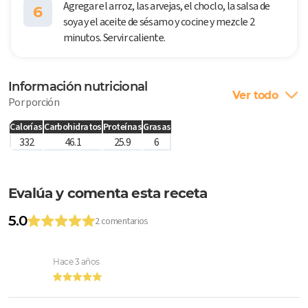
Agregar el arroz, las arvejas, el choclo, la salsa de
6
soya y el aceite de sésamo y cocine y mezcle 2
minutos. Servir caliente.
Información nutricional
Ver todo
Por porción
Calorías
Carbohidratos
Proteínas
Grasas
332
46.1
25.9
6
Evalúa y comenta esta receta
5.0
2 comentarios
Hace 3 años