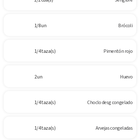
1/8 un
Brócoli
1/4 taza(s)
Pimentón rojo
2 un
Huevo
1/4 taza(s)
Choclo desg congelado
1/4 taza(s)
Arvejas congeladas