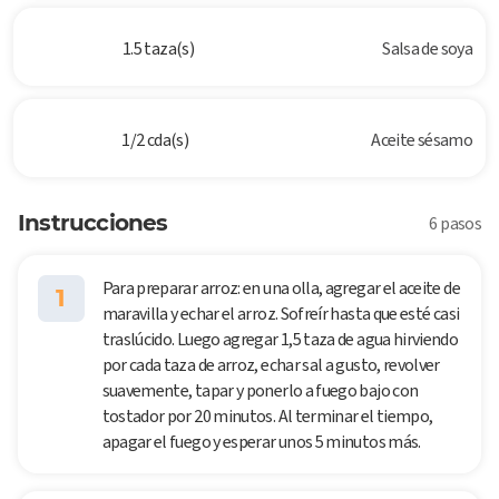
1.5 taza(s)
Salsa de soya
1/2 cda(s)
Aceite sésamo
Instrucciones
6 pasos
Para preparar arroz: en una olla, agregar el aceite de
1
maravilla y echar el arroz. Sofreír hasta que esté casi
traslúcido. Luego agregar 1,5 taza de agua hirviendo
por cada taza de arroz, echar sal a gusto, revolver
suavemente, tapar y ponerlo a fuego bajo con
tostador por 20 minutos. Al terminar el tiempo,
apagar el fuego y esperar unos 5 minutos más.