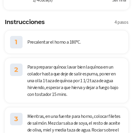
Instrucciones
4 pasos
1
Precalentar el horno a 180°C.
Para preparar quínoa: lavar bien la quínoa en un
2
colador hasta que deje de salir espuma, poner en
una olla 1 taza de quínoa por 1 1/2 taza de agua
hirviendo, esperar a que hierva y dejar a fuego bajo
con tostador 15 mins.
Mientras, en una fuente para horno, colocar filetes
3
de salmón. Mezclar salsa de soya, el resto de aceite
de oliva, miel y media taza de agua. Rociar sobre el