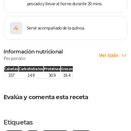
pescado y llevar al horno durante 20 mins.
4
Servir acompañado de la quínoa.
Información nutricional
Ver todo
Por porción
Calorías
Carbohidratos
Proteínas
Grasas
337
14.9
30.9
16.4
Evalúa y comenta esta receta
Etiquetas