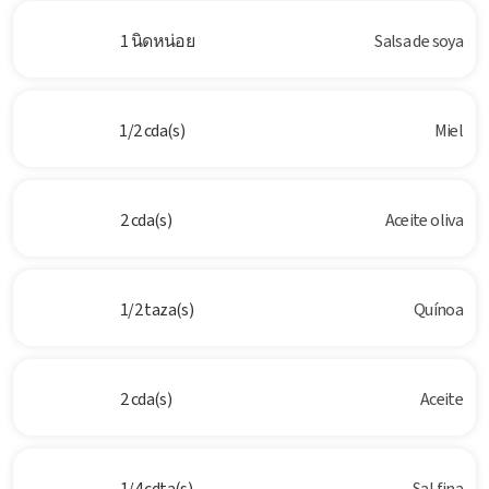
1 นิดหน่อย
Salsa de soya
1/2 cda(s)
Miel
2 cda(s)
Aceite oliva
1/2 taza(s)
Quínoa
2 cda(s)
Aceite
1/4 cdta(s)
Sal fina