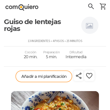
Guiso de lentejas
rojas
Connie
13 INGREDIENTES • 4 PASOS • 25 MINUTOS
Achurra
Cocción
Preparación
Dificultad
20 min.
5 min.
Intermedia
Añadir a mi planificación