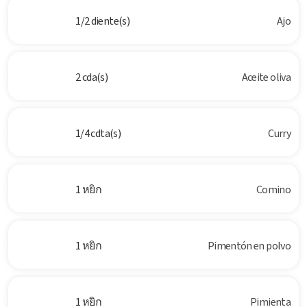
1/2 diente(s)
Ajo
2 cda(s)
Aceite oliva
1/4 cdta(s)
Curry
1 หยิก
Comino
1 หยิก
Pimentón en polvo
1 หยิก
Pimienta