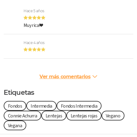
Hace 5 años
Muy rica!❤️
Hace 4 años
Ver más comentarios
Etiquetas
Fondos
Intermedia
Fondos Intermedia
Connie Achurra
Lentejas
Lentejas rojas
Vegano
Vegana