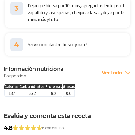
Dejar que hierva por 10 mins, agregar las lentejas, el
3
zapallito y las especias, chequear la sal y dejar por 15
mins más y listo.
4
Servir con cilantro fresco y ñam!
Información nutricional
Ver todo
Por porción
Calorías
Carbohidratos
Proteínas
Grasas
137
26.2
8.2
0.6
Evalúa y comenta esta receta
4.8
6 comentarios