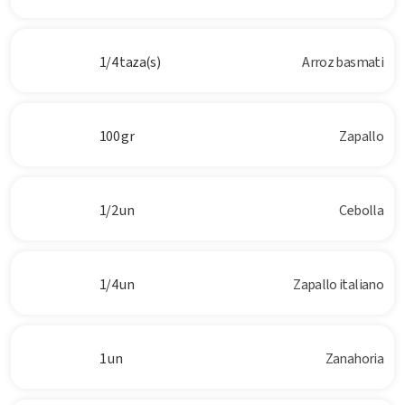
1/4 taza(s)
Arroz basmati
100 gr
Zapallo
1/2 un
Cebolla
1/4 un
Zapallo italiano
1 un
Zanahoria