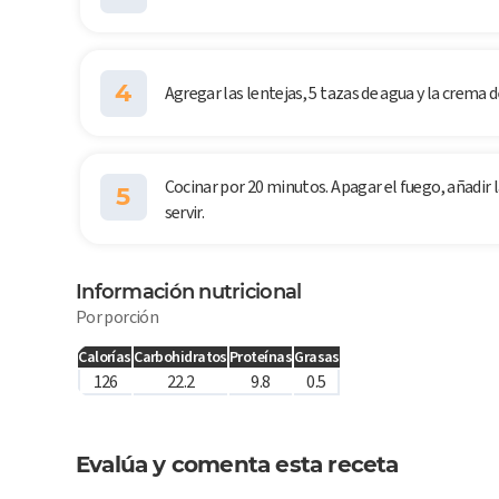
4
Agregar las lentejas, 5 tazas de agua y la crema d
Cocinar por 20 minutos. Apagar el fuego, añadir l
5
servir.
Información nutricional
Por porción
Calorías
Carbohidratos
Proteínas
Grasas
126
22.2
9.8
0.5
Evalúa y comenta esta receta