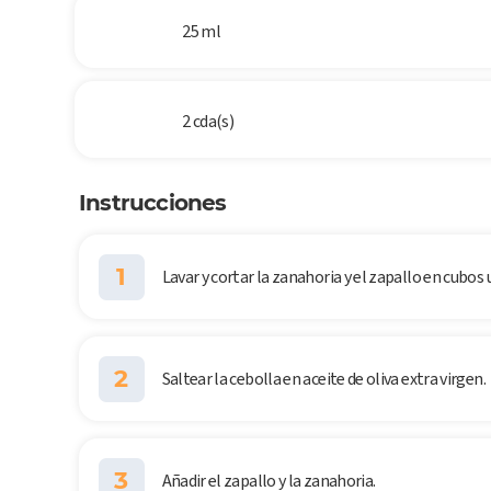
25 ml
2 cda(s)
Instrucciones
1
Lavar y cortar la zanahoria y el zapallo en cubos
2
Saltear la cebolla en aceite de oliva extra virgen.
3
Añadir el zapallo y la zanahoria.