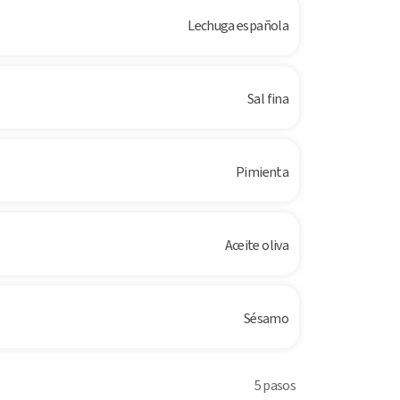
Lechuga española
Sal fina
Pimienta
Aceite oliva
Sésamo
5 pasos