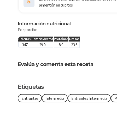
5
pimentón en cubitos.
Información nutricional
Por porción
Calorías
Carbohidratos
Proteínas
Grasas
347
29.9
8.9
23.6
Evalúa y comenta esta receta
Etiquetas
Entrantes
Intermedia
Entrantes Intermedia
P