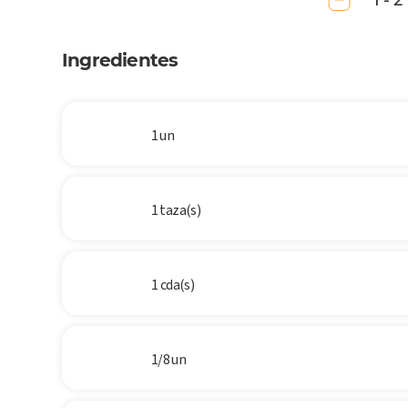
1 - 2
Ingredientes
1 un
1 taza(s)
1 cda(s)
1/8 un