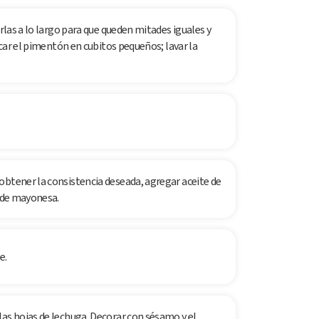
arlas a lo largo para que queden mitades iguales y
picar el pimentón en cubitos pequeños; lavar la
obtener la consistencia deseada, agregar aceite de
s de mayonesa.
e.
las hojas de lechuga. Decorar con sésamo y el