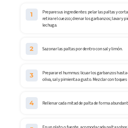
Prepare sus ingredientes: pelar las paltas y cort
1
retirar el cuezco; drenar los garbanzos; lavar y 
lechuga.
2
Sazonar las paltas por dentro con sal y limón.
Preparar el hummus: licuar los garbanzos hasta 
3
oliva, sal y pimienta a gusto. Mezclar con toque
4
Rellenar cada mitad de palta de forma abundant
En un plato o fuente, acomoda cada palta sobre 