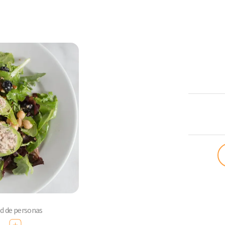
ComoQuier
ad de personas