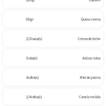
50 gr
Queso crema
1/2 taza(s)
Crema de leche
3 cda(s)
Azúcar rubia
4 cdta(s)
Miel de palma
1/4 cdta(s)
Canela molida