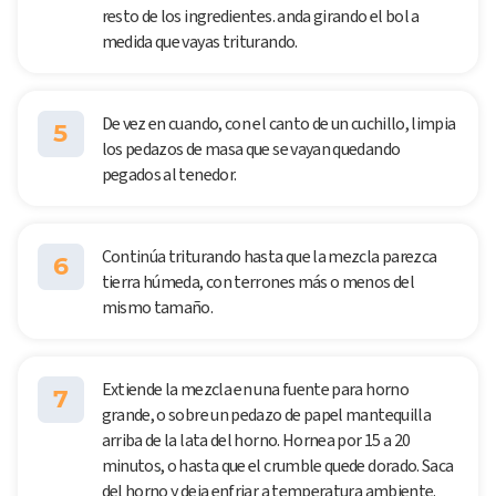
resto de los ingredientes. anda girando el bol a
medida que vayas triturando.
De vez en cuando, con el canto de un cuchillo, limpia
5
los pedazos de masa que se vayan quedando
pegados al tenedor.
Continúa triturando hasta que la mezcla parezca
6
tierra húmeda, con terrones más o menos del
mismo tamaño.
Extiende la mezcla en una fuente para horno
7
grande, o sobre un pedazo de papel mantequilla
arriba de la lata del horno. Hornea por 15 a 20
minutos, o hasta que el crumble quede dorado. Saca
del horno y deja enfriar a temperatura ambiente.