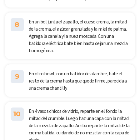
En un bol junta el zapallo, el queso crema, la mitad
8
de la crema, el azúcar granulada y la miel de palma.
Agrega la canela y la nuez moscada. Con una
batidora eléctrica bate bien hasta dejar una mezcla
homogénea.
En otro bowl, con un batidor de alambre, bate el
9
resto de la crema hasta que quede firme, parecida a
una crema chantilly.
En 4 vasos chicos de vidrio, reparte en el fondo la
10
mitad del crumble. Luego haz una capa con la mitad
de la mezcla de zapallo. Arriba reparte la mitad de la
crema batida, cuidando de no mezclar con la capa de
abajo.