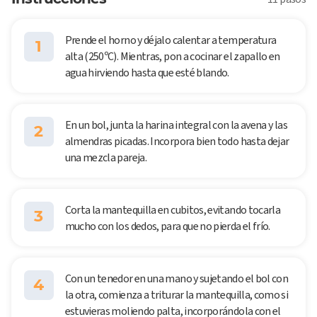
Prende el horno y déjalo calentar a temperatura
1
alta (250ºC). Mientras, pon a cocinar el zapallo en
agua hirviendo hasta que esté blando.
En un bol, junta la harina integral con la avena y las
2
almendras picadas. Incorpora bien todo hasta dejar
una mezcla pareja.
Corta la mantequilla en cubitos, evitando tocarla
3
mucho con los dedos, para que no pierda el frío.
Con un tenedor en una mano y sujetando el bol con
4
la otra, comienza a triturar la mantequilla, como si
estuvieras moliendo palta, incorporándola con el