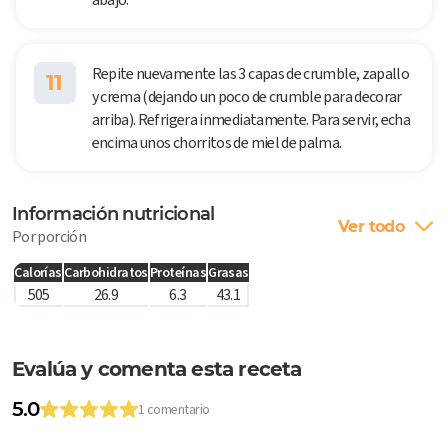
Repite nuevamente las 3 capas de crumble, zapallo
11
y crema (dejando un poco de crumble para decorar
arriba). Refrigera inmediatamente. Para servir, echa
encima unos chorritos de miel de palma.
Información nutricional
Ver todo
Por porción
Calorías
Carbohidratos
Proteínas
Grasas
505
26.9
6.3
43.1
Evalúa y comenta esta receta
5.0
1 comentario