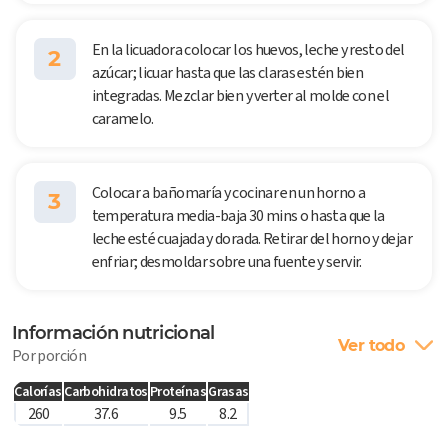
En la licuadora colocar los huevos, leche y resto del
2
azúcar; licuar hasta que las claras estén bien
integradas. Mezclar bien y verter al molde con el
caramelo.
Colocar a bañomaría y cocinar en un horno a
3
temperatura media-baja 30 mins o hasta que la
leche esté cuajada y dorada. Retirar del horno y dejar
enfriar; desmoldar sobre una fuente y servir.
Información nutricional
Ver todo
Por porción
Calorías
Carbohidratos
Proteínas
Grasas
260
37.6
9.5
8.2