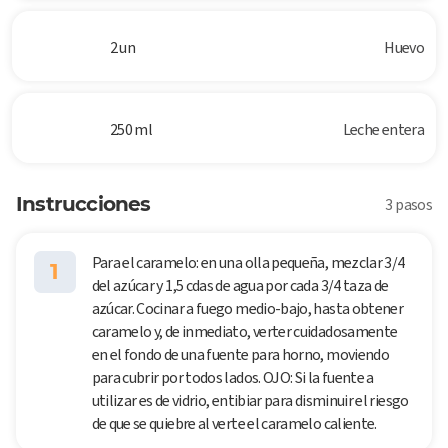
2 un
Huevo
250 ml
Leche entera
Instrucciones
3 pasos
Para el caramelo: en una olla pequeña, mezclar 3/4
1
del azúcar y 1,5 cdas de agua por cada 3/4 taza de
azúcar. Cocinar a fuego medio-bajo, hasta obtener
caramelo y, de inmediato, verter cuidadosamente
en el fondo de una fuente para horno, moviendo
para cubrir por todos lados. OJO: Si la fuente a
utilizar es de vidrio, entibiar para disminuir el riesgo
de que se quiebre al verte el caramelo caliente.