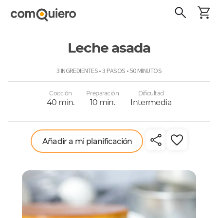
Leche asada
ComoQuiero
3 INGREDIENTES • 3 PASOS • 50 MINUTOS
Cocción
Preparación
Dificultad
40 min.
10 min.
Intermedia
Añadir a mi planificación