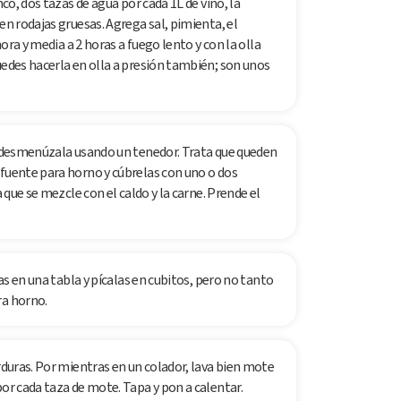
nco, dos tazas de agua por cada 1L de vino, la
en rodajas gruesas. Agrega sal, pimienta, el
hora y media a 2 horas a fuego lento y con la olla
uedes hacerla en olla a presión también; son unos
la desmenúzala usando un tenedor. Trata que queden
 fuente para horno y cúbrelas con uno o dos
a que se mezcle con el caldo y la carne. Prende el
ras en una tabla y pícalas en cubitos, pero no tanto
ra horno.
rduras. Por mientras en un colador, lava bien mote
por cada taza de mote. Tapa y pon a calentar.