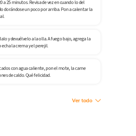
0 a 25 minutos. Revisa de vez en cuando lo del
do dorándose un poco por arriba. Pon a calentar la
al.
alo y devuélvelo a la olla. A fuego bajo, agrega la
echa la crema y el perejil.
tados con agua caliente, pon el mote, la carne
nes de caldo. Qué felicidad.
Ver todo