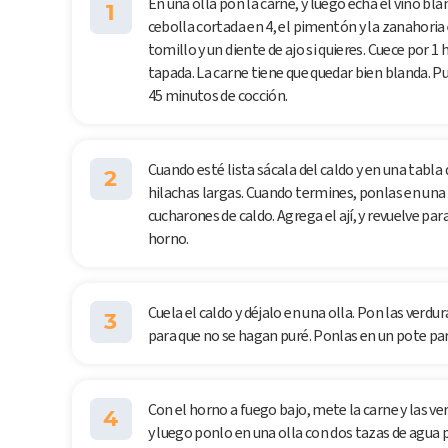
En una olla pon la carne, y luego echa el vino bla
1
cebolla cortada en 4, el pimentón y la zanahoria 
tomillo y un diente de ajo si quieres. Cuece por 1 
tapada. La carne tiene que quedar bien blanda. P
45 minutos de cocción.
Cuando esté lista sácala del caldo y en una tab
2
hilachas largas. Cuando termines, ponlas en una
cucharones de caldo. Agrega el ají, y revuelve par
horno.
Cuela el caldo y déjalo en una olla. Pon las verdu
3
para que no se hagan puré. Ponlas en un pote pa
Con el horno a fuego bajo, mete la carne y las ve
4
y luego ponlo en una olla con dos tazas de agua 