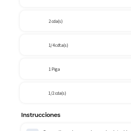
2 cda(s)
1/4 cdta(s)
1 Piga
1/2 cda(s)
Instrucciones