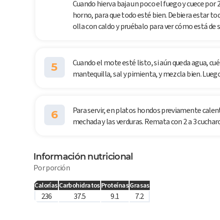
Cuando hierva baja un poco el fuego y cuece por 2
horno, para que todo esté bien. Debiera estar to
olla con caldo y pruébalo para ver cómo está de s
Cuando el mote esté listo, si aún queda agua, cuél
5
mantequilla, sal y pimienta, y mezcla bien. Luego 
Para servir, en platos hondos previamente calen
6
mechada y las verduras. Remata con 2 a 3 cucharo
Información nutricional
Por porción
Calorías
Carbohidratos
Proteínas
Grasas
236
37.5
9.1
7.2