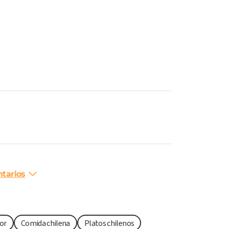
tarios
or
Comida chilena
Platos chilenos