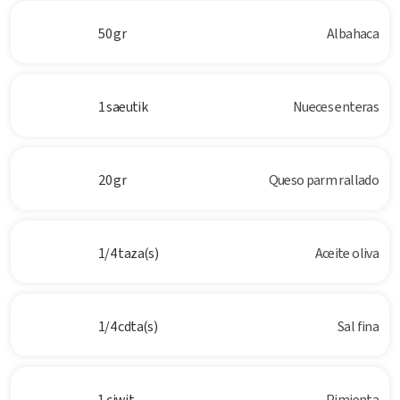
50 gr
Albahaca
1 saeutik
Nueces enteras
20 gr
Queso parm rallado
1/4 taza(s)
Aceite oliva
1/4 cdta(s)
Sal fina
1 ciwit
Pimienta