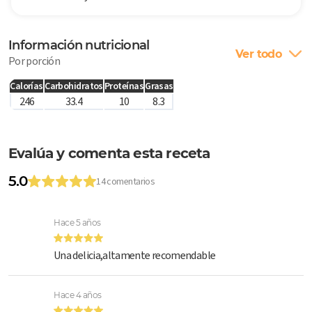
Información nutricional
Ver todo
Por porción
Calorías
Carbohidratos
Proteínas
Grasas
246
33.4
10
8.3
Evalúa y comenta esta receta
5.0
14 comentarios
Hace 5 años
Una delicia,altamente recomendable
Hace 4 años