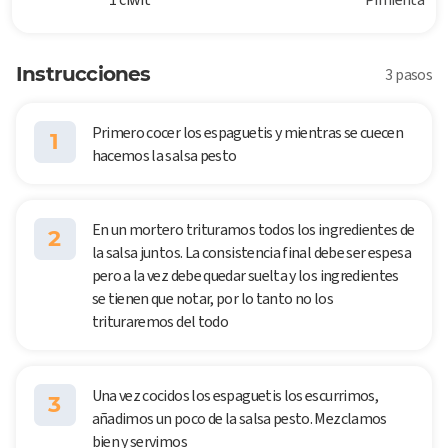
Instrucciones
3 pasos
Primero cocer los espaguetis y mientras se cuecen
1
hacemos la salsa pesto
En un mortero trituramos todos los ingredientes de
2
la salsa juntos. La consistencia final debe ser espesa
pero a la vez debe quedar suelta y los ingredientes
se tienen que notar, por lo tanto no los
trituraremos del todo
Una vez cocidos los espaguetis los escurrimos,
3
añadimos un poco de la salsa pesto. Mezclamos
bien y servimos