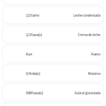
1/2 tarro
Leche condensada
1/2 taza(s)
Crema de leche
6 un
Huevo
3/4 cda(s)
Maicena
0.88 taza(s)
Azúcar granulada