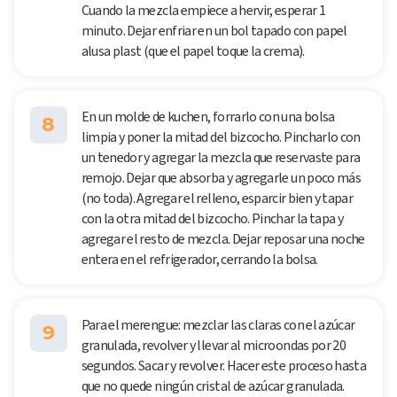
Cuando la mezcla empiece a hervir, esperar 1
minuto. Dejar enfriar en un bol tapado con papel
alusa plast (que el papel toque la crema).
En un molde de kuchen, forrarlo con una bolsa
8
limpia y poner la mitad del bizcocho. Pincharlo con
un tenedor y agregar la mezcla que reservaste para
remojo. Dejar que absorba y agregarle un poco más
(no toda). Agregar el relleno, esparcir bien y tapar
con la otra mitad del bizcocho. Pinchar la tapa y
agregar el resto de mezcla. Dejar reposar una noche
entera en el refrigerador, cerrando la bolsa.
Para el merengue: mezclar las claras con el azúcar
9
granulada, revolver y llevar al microondas por 20
segundos. Sacar y revolver. Hacer este proceso hasta
que no quede ningún cristal de azúcar granulada.