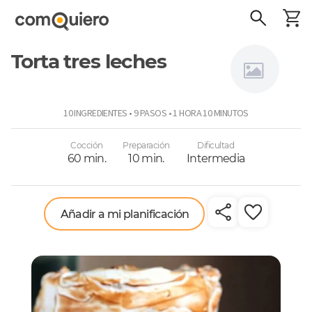
Torta tres leches
Angélica
10 INGREDIENTES • 9 PASOS • 1 HORA 10 MINUTOS
Bertín
Cocción
Preparación
Dificultad
60 min.
10 min.
Intermedia
Añadir a mi planificación