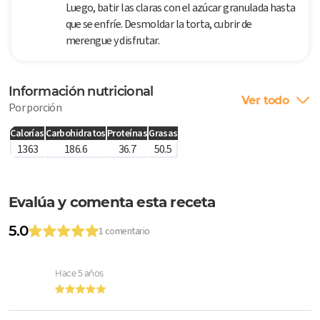
Luego, batir las claras con el azúcar granulada hasta
que se enfríe. Desmoldar la torta, cubrir de
merengue y disfrutar.
Información nutricional
Ver todo
Por porción
Calorías
Carbohidratos
Proteínas
Grasas
1363
186.6
36.7
50.5
Evalúa y comenta esta receta
5.0
1 comentario
Hace 5 años