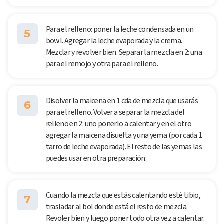
Para el relleno: poner la leche condensada en un
5
bowl. Agregar la leche evaporada y la crema.
Mezclar y revolver bien. Separar la mezcla en 2: una
para el remojo y otra para el relleno.
Disolver la maicena en 1 cda de mezcla que usarás
6
para el relleno. Volver a separar la mezcla del
relleno en 2: uno ponerlo a calentar y en el otro
agregar la maicena disuelta y una yema (por cada 1
tarro de leche evaporada). El resto de las yemas las
puedes usar en otra preparación.
Cuando la mezcla que estás calentando esté tibio,
7
trasladar al bol donde está el resto de mezcla.
Revoler bien y luego poner todo otra vez a calentar.