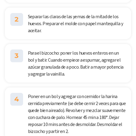
Separar las claras de las yemas de la mitad de los
2
huevos. Preparar el molde con papel mantequilla y
aceitar.
Para el bizcocho: poner los huevos enteros en un
3
bol y batir. Cuando empiece a espumar, agregar el
azúcar granulada de a poco. Batir a mayor potencia
y agregar la vainilla.
Poner en un bol y agregar con cernidor la harina
4
cernida previamente (se debe cernir 2 veces para que
quede bien aireado). Revolver y mezclar suavemente
con cuchara de palo. Hornear 45 min a 180°. Dejar
reposar 10 mins antes de desmoldar. Desmoldar el
bizcocho y partir en 2.