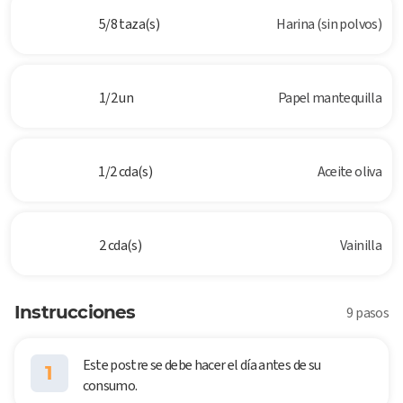
5/8 taza(s)
Harina (sin polvos)
1/2 un
Papel mantequilla
1/2 cda(s)
Aceite oliva
2 cda(s)
Vainilla
Instrucciones
9 pasos
Este postre se debe hacer el día antes de su
1
consumo.