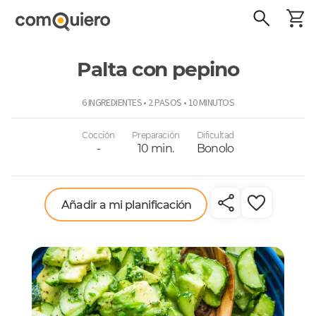
Palta con pepino
ComoQuiero
6 INGREDIENTES • 2 PASOS • 10 MINUTOS
Cocción
Preparación
Dificultad
-
10 min.
Bonolo
Añadir a mi planificación