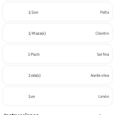
1/2 un
Palta
1/4 taza(s)
Cilantro
1 Picch
Sal fina
2 cda(s)
Aceite oliva
1 un
Limón