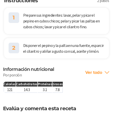
Instrucciones
2 pasos
Prepare sus ingredientes: lavar, pelar y picar el
1
pepino en cubos chicos; pelar y picar las paltas en
cubos chicos; lavar y picar el cilantro fino.
Disponer el pepino y la palta en una fuente, esparcir
2
el cilantro y aliñar a gusto con sal, aceite y limón.
Información nutricional
Ver todo
Por porción
Calorías
Carbohidratos
Proteínas
Grasas
121
14.3
3.1
7.8
Evalúa y comenta esta receta