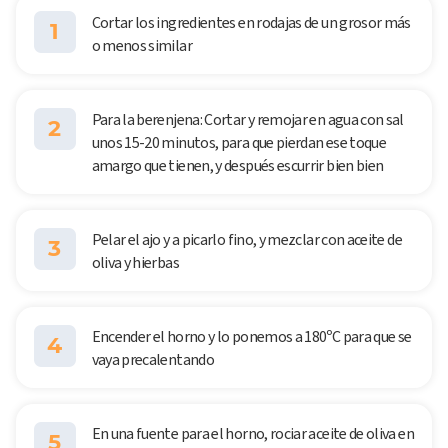
Cortar los ingredientes en rodajas de un grosor más
1
o menos similar
Para la berenjena: Cortar y remojar en agua con sal
2
unos 15-20 minutos, para que pierdan ese toque
amargo que tienen, y después escurrir bien bien
Pelar el ajo y a picarlo fino, y mezclar con aceite de
3
oliva y hierbas
Encender el horno y lo ponemos a 180ºC para que se
4
vaya precalentando
En una fuente para el horno, rociar aceite de oliva en
5