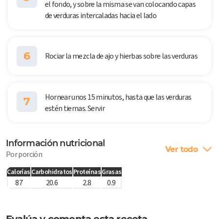
el fondo, y sobre la misma se van colocando capas
de verduras intercaladas hacia el lado
6
Rociar la mezcla de ajo y hierbas sobre las verduras
Hornear unos 15 minutos, hasta que las verduras
7
estén tiernas. Servir
Información nutricional
Ver todo
Por porción
Calorías
Carbohidratos
Proteínas
Grasas
87
20.6
2.8
0.9