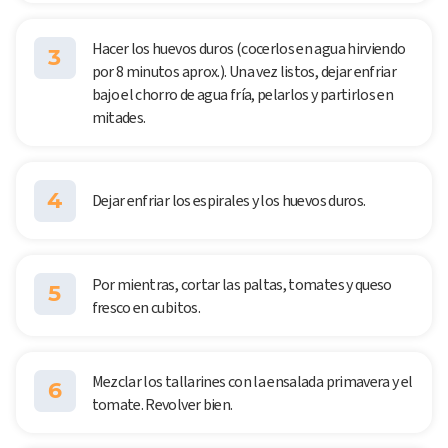
Hacer los huevos duros (cocerlos en agua hirviendo
3
por 8 minutos aprox.). Una vez listos, dejar enfriar
bajo el chorro de agua fría, pelarlos y partirlos en
mitades.
4
Dejar enfriar los espirales y los huevos duros.
Por mientras, cortar las paltas, tomates y queso
5
fresco en cubitos.
Mezclar los tallarines con la ensalada primavera y el
6
tomate. Revolver bien.