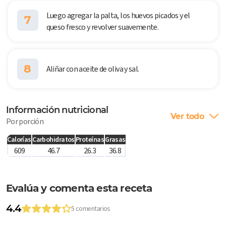
Luego agregar la palta, los huevos picados y el
7
queso fresco y revolver suavemente.
8
Aliñar con aceite de oliva y sal.
Información nutricional
Ver todo
Por porción
Calorías
Carbohidratos
Proteínas
Grasas
609
46.7
26.3
36.8
Evalúa y comenta esta receta
4.4
5 comentarios