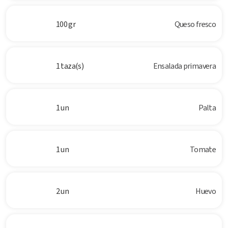
100 gr
Queso fresco
1 taza(s)
Ensalada primavera
1 un
Palta
1 un
Tomate
2 un
Huevo