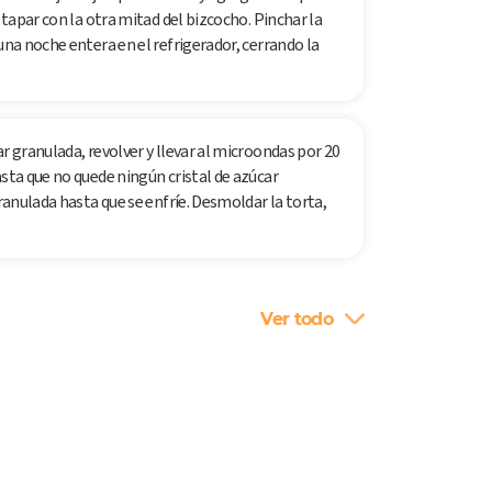
 tapar con la otra mitad del bizcocho. Pinchar la
una noche entera en el refrigerador, cerrando la
r granulada, revolver y llevar al microondas por 20
asta que no quede ningún cristal de azúcar
granulada hasta que se enfríe. Desmoldar la torta,
Ver todo