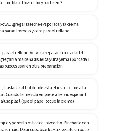
Desmoldar el bizcocho y partir en 2.
 bowl. Agregar la leche evaporada y la crema.
na para el remojo y otra para el relleno.
 para el relleno. Volver a separar la mezcla del
 agregar la maicena disuelta y una yema (por cada 1
las puedes usar en otra preparación.
, trasladar al bol donde está el resto de mezcla.
tar. Cuando la mezcla empiece a hervir, esperar 1
alusa plast (que el papel toque la crema).
mpia y poner la mitad del bizcocho. Pincharlo con
ara remojo. Dejar que absorba y agregarle un poco