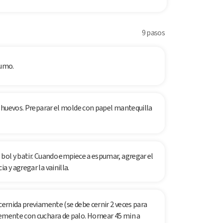
9 pasos
sumo.
os huevos. Preparar el molde con papel mantequilla
 bol y batir. Cuando empiece a espumar, agregar el
a y agregar la vainilla.
 cernida previamente (se debe cernir 2 veces para
vemente con cuchara de palo. Hornear 45 min a