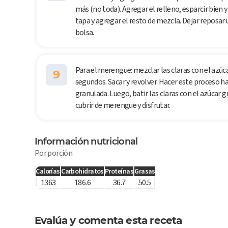
más (no toda). Agregar el relleno, esparcir bien y
tapa y agregar el resto de mezcla. Dejar reposar 
bolsa.
Para el merengue: mezclar las claras con el azúca
9
segundos. Sacar y revolver. Hacer este proceso h
granulada. Luego, batir las claras con el azúcar 
cubrir de merengue y disfrutar.
Información nutricional
Por porción
Calorías
Carbohidratos
Proteínas
Grasas
1363
186.6
36.7
50.5
Evalúa y comenta esta receta