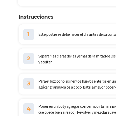
Instrucciones
1
Este postre se debe hacer el día antes de su con
Separar las claras de las yemas de la mitad de l
2
y aceitar.
Para el bizcocho: poner los huevos enteros en un
3
azúcar granulada de a poco. Batir a mayor potenci
Poner en un bol y agregar con cernidor la harina
4
que quede bien aireado). Revolver y mezclar sua