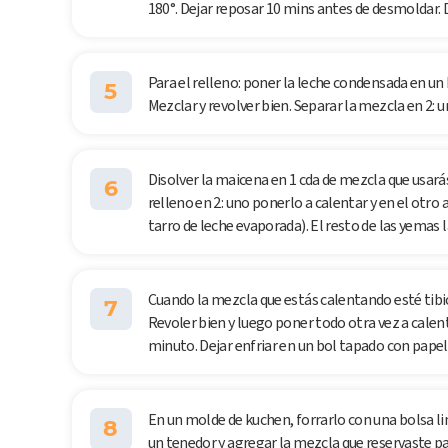
180°. Dejar reposar 10 mins antes de desmoldar. 
Para el relleno: poner la leche condensada en un
5
Mezclar y revolver bien. Separar la mezcla en 2: u
Disolver la maicena en 1 cda de mezcla que usarás
6
relleno en 2: uno ponerlo a calentar y en el otro
tarro de leche evaporada). El resto de las yemas 
Cuando la mezcla que estás calentando esté tibio
7
Revoler bien y luego poner todo otra vez a calen
minuto. Dejar enfriar en un bol tapado con papel 
En un molde de kuchen, forrarlo con una bolsa li
8
un tenedor y agregar la mezcla que reservaste p