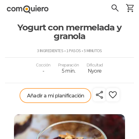
Yogurt con mermelada y
granola
ComoQuiero
3 INGREDIENTES • 1 PASOS • 5 MINUTOS
Cocción
Preparación
Dificultad
-
5 min.
Nyore
Añadir a mi planificación