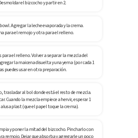
Desmoldar el bizcocho y partir en 2.
 bowl. Agregar la leche evaporada y la crema.
na para el remojo y otra para el relleno.
 para el relleno. Volver a separar la mezcla del
 agregar la maicena disuelta y una yema (por cada 1
las puedes usar en otra preparación.
, trasladar al bol donde está el resto de mezcla.
tar. Cuando la mezcla empiece a hervir, esperar 1
alusa plast (que el papel toque la crema).
mpia y poner la mitad del bizcocho. Pincharlo con
ara remojo. Dejar que absorba y agregarle un poco