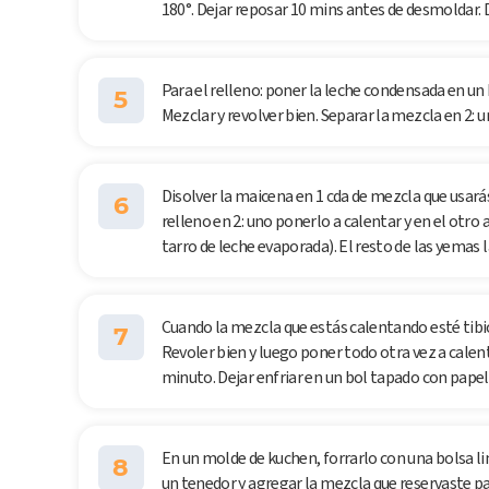
180°. Dejar reposar 10 mins antes de desmoldar. 
Para el relleno: poner la leche condensada en un
5
Mezclar y revolver bien. Separar la mezcla en 2: u
Disolver la maicena en 1 cda de mezcla que usarás
6
relleno en 2: uno ponerlo a calentar y en el otro
tarro de leche evaporada). El resto de las yemas 
Cuando la mezcla que estás calentando esté tibio
7
Revoler bien y luego poner todo otra vez a calen
minuto. Dejar enfriar en un bol tapado con papel 
En un molde de kuchen, forrarlo con una bolsa li
8
un tenedor y agregar la mezcla que reservaste p