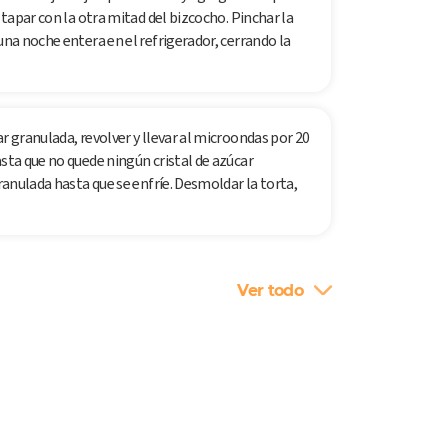
 tapar con la otra mitad del bizcocho. Pinchar la
una noche entera en el refrigerador, cerrando la
r granulada, revolver y llevar al microondas por 20
asta que no quede ningún cristal de azúcar
granulada hasta que se enfríe. Desmoldar la torta,
Ver todo