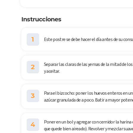
Instrucciones
1
Este postre se debe hacer el día antes de su con
Separar las claras de las yemas de la mitad de l
2
y aceitar.
Para el bizcocho: poner los huevos enteros en un
3
azúcar granulada de a poco. Batir a mayor potenci
Poner en un bol y agregar con cernidor la harina
4
que quede bien aireado). Revolver y mezclar sua