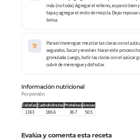
más (no toda). Agregar el relleno, esparcir bien y
tapa y agregar el resto de mezcla. Dejar reposar 
bolsa.
Para el merengue: mezclar las claras con el azúca
9
segundos. Sacar y revolver. Hacer este proceso h
granulada. Luego, batir las claras con el azúcar 
cubrir de merengue y disfrutar.
Información nutricional
Por porción
Calorías
Carbohidratos
Proteínas
Grasas
1363
186.6
36.7
50.5
Evalúa y comenta esta receta