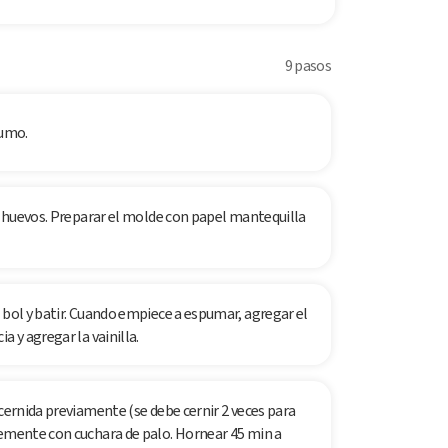
9 pasos
sumo.
os huevos. Preparar el molde con papel mantequilla
 bol y batir. Cuando empiece a espumar, agregar el
a y agregar la vainilla.
 cernida previamente (se debe cernir 2 veces para
vemente con cuchara de palo. Hornear 45 min a