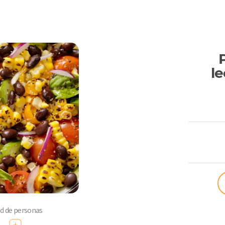
le
ComoQuier
ad de personas