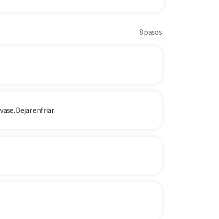
8 pasos
ase. Dejar enfriar.