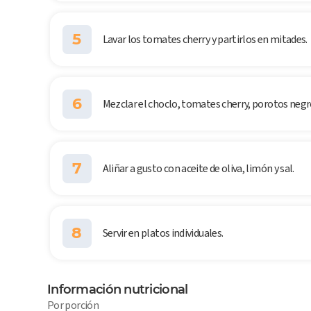
5
Lavar los tomates cherry y partirlos en mitades.
6
Mezclar el choclo, tomates cherry, porotos negros
7
Aliñar a gusto con aceite de oliva, limón y sal.
8
Servir en platos individuales.
Información nutricional
Por porción