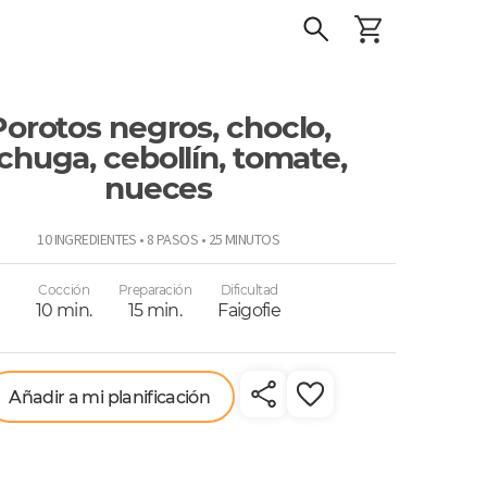
Porotos negros, choclo,
chuga, cebollín, tomate,
nueces
o
10 INGREDIENTES • 8 PASOS • 25 MINUTOS
Cocción
Preparación
Dificultad
10 min.
15 min.
Faigofie
Añadir a mi planificación