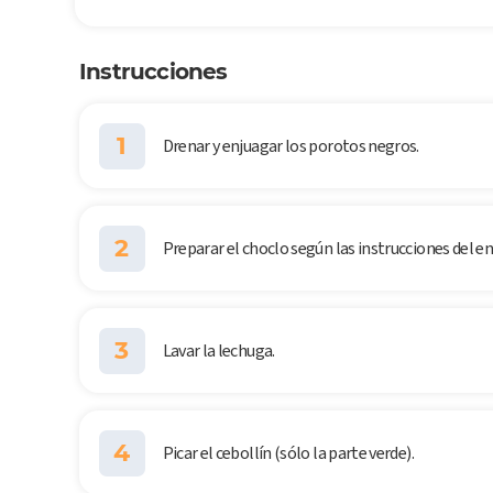
Instrucciones
1
Drenar y enjuagar los porotos negros.
2
Preparar el choclo según las instrucciones del env
3
Lavar la lechuga.
4
Picar el cebollín (sólo la parte verde).