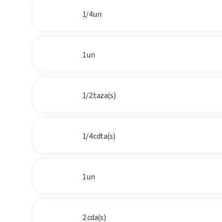
1/4 un
1 un
1/2 taza(s)
1/4 cdta(s)
1 un
2 cda(s)