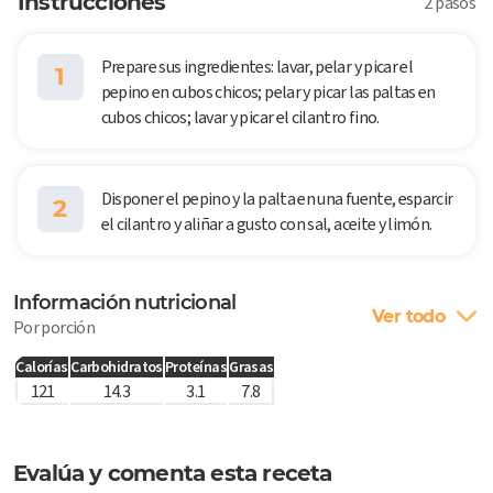
Instrucciones
2 pasos
Prepare sus ingredientes: lavar, pelar y picar el
1
pepino en cubos chicos; pelar y picar las paltas en
cubos chicos; lavar y picar el cilantro fino.
Disponer el pepino y la palta en una fuente, esparcir
2
el cilantro y aliñar a gusto con sal, aceite y limón.
Información nutricional
Ver todo
Por porción
Calorías
Carbohidratos
Proteínas
Grasas
121
14.3
3.1
7.8
Evalúa y comenta esta receta