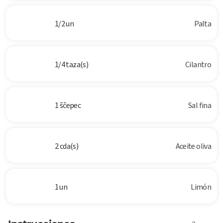
1/2 un
Palta
1/4 taza(s)
Cilantro
1 ščepec
Sal fina
2 cda(s)
Aceite oliva
1 un
Limón