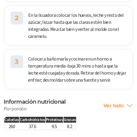
En la licuadora colocar los huevos, leche y resto del
2
azúcar; licuar hasta que las claras estén bien
integradas. Mezclar bien y verter al molde con el
caramelo.
Colocar a bañomaría y cocinar en un horno a
3
temperatura media-baja 30 mins o hasta que la
leche esté cuajada y dorada. Retirar del horno y dejar
enfriar; desmoldar sobre una fuente y servir.
Información nutricional
Ver todo
Por porción
Calorías
Carbohidratos
Proteínas
Grasas
260
37.6
9.5
8.2