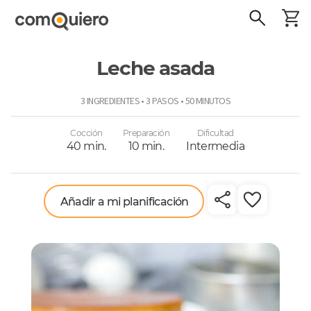
Leche asada
ComoQuiero
3 INGREDIENTES • 3 PASOS • 50 MINUTOS
Cocción
Preparación
Dificultad
40 min.
10 min.
Intermedia
Añadir a mi planificación