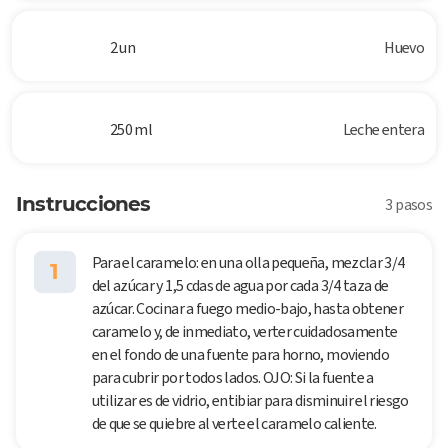
2 un
Huevo
250 ml
Leche entera
Instrucciones
3 pasos
Para el caramelo: en una olla pequeña, mezclar 3/4
1
del azúcar y 1,5 cdas de agua por cada 3/4 taza de
azúcar. Cocinar a fuego medio-bajo, hasta obtener
caramelo y, de inmediato, verter cuidadosamente
en el fondo de una fuente para horno, moviendo
para cubrir por todos lados. OJO: Si la fuente a
utilizar es de vidrio, entibiar para disminuir el riesgo
de que se quiebre al verte el caramelo caliente.