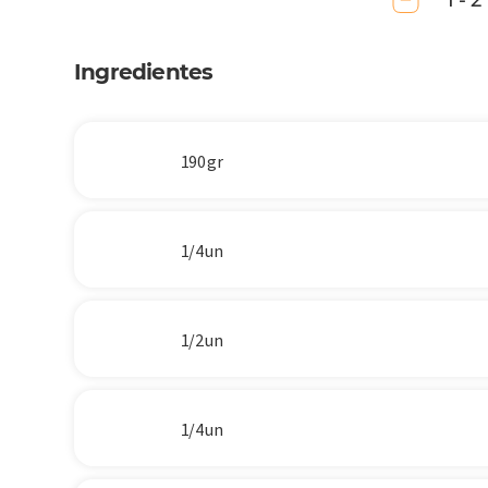
1 - 2
Ingredientes
190 gr
1/4 un
1/2 un
1/4 un