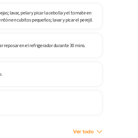
jas; lavar, pelar y picar la cebolla y el tomate en
ntón en cubitos pequeños; lavar y picar el perejil.
ar reposar en el refrigerador durante 30 mins.
o.
Ver todo