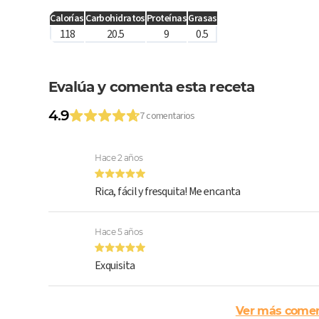
Calorías
Carbohidratos
Proteínas
Grasas
118
20.5
9
0.5
Evalúa y comenta esta receta
4.9
7 comentarios
Hace 2 años
Rica, fácil y fresquita! Me encanta
Hace 5 años
Exquisita
Ver más comen