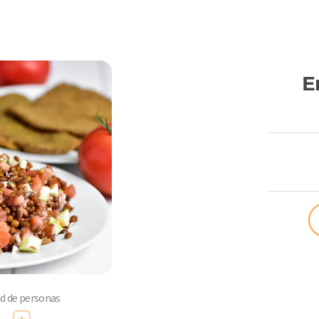
E
ComoQuier
ad de personas