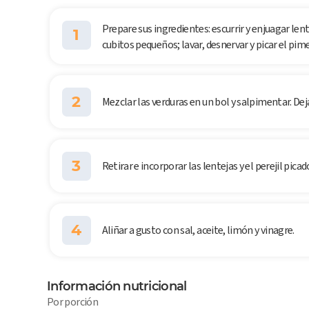
Prepare sus ingredientes: escurrir y enjuagar lente
1
cubitos pequeños; lavar, desnervar y picar el pime
2
Mezclar las verduras en un bol y salpimentar. Dej
3
Retirar e incorporar las lentejas y el perejil picad
4
Aliñar a gusto con sal, aceite, limón y vinagre.
Información nutricional
Por porción