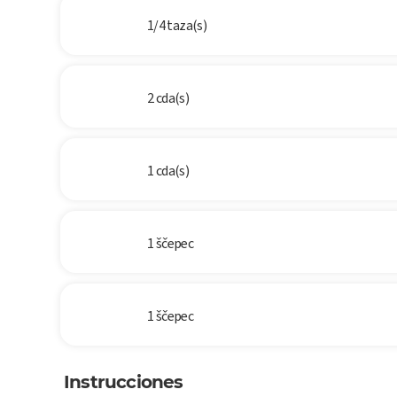
1/4 taza(s)
2 cda(s)
1 cda(s)
1 ščepec
1 ščepec
Instrucciones