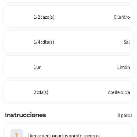
1/2 taza(s)
Cilantro
1/4 cdta(s)
Sal
1 un
Limón
2 cda(s)
Aceite oliva
Instrucciones
8 pasos
1
Drenar y enjuagar los porotos negros.