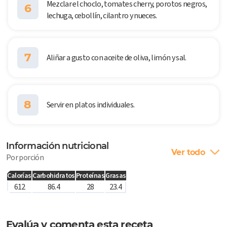
Mezclar el choclo, tomates cherry, porotos negros,
6
lechuga, cebollín, cilantro y nueces.
7
Aliñar a gusto con aceite de oliva, limón y sal.
8
Servir en platos individuales.
Información nutricional
Ver todo
Por porción
Calorías
Carbohidratos
Proteínas
Grasas
612
86.4
28
23.4
Evalúa y comenta esta receta