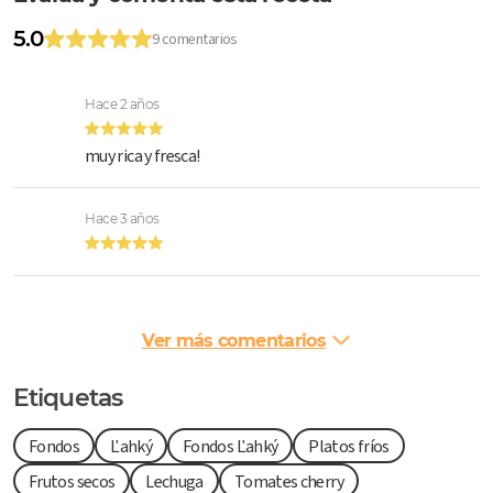
5.0
9 comentarios
Hace 2 años
muy rica y fresca!
Hace 3 años
Ver más comentarios
Etiquetas
Fondos
Ľahký
Fondos Ľahký
Platos fríos
Frutos secos
Lechuga
Tomates cherry