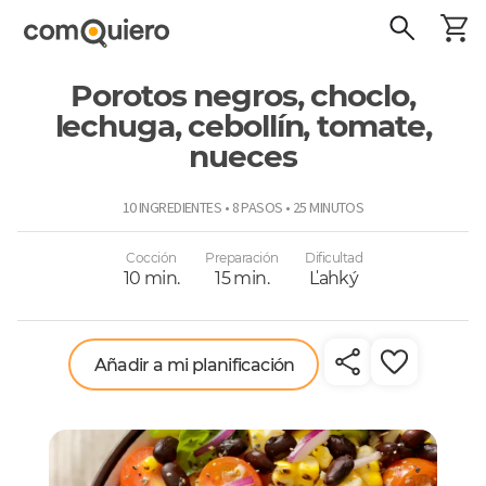
Porotos negros, choclo,
lechuga, cebollín, tomate,
nueces
ComoQuiero
10 INGREDIENTES • 8 PASOS • 25 MINUTOS
Cocción
Preparación
Dificultad
10 min.
15 min.
Ľahký
Añadir a mi planificación