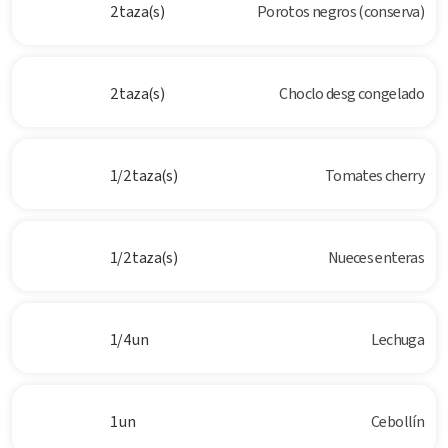
2 taza(s)
Porotos negros (conserva)
2 taza(s)
Choclo desg congelado
1/2 taza(s)
Tomates cherry
1/2 taza(s)
Nueces enteras
1/4 un
Lechuga
1 un
Cebollín