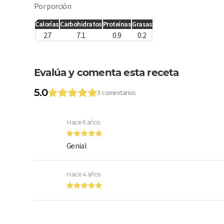
Por porción
Calorías
Carbohidratos
Proteínas
Grasas
27
7.1
0.9
0.2
Evalúa y comenta esta receta
5.0
3 comentarios
Hace 6 años
Genial
Hace 4 años