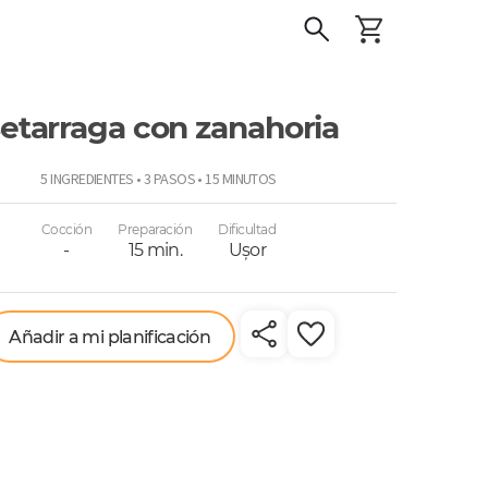
etarraga con zanahoria
o
5 INGREDIENTES • 3 PASOS • 15 MINUTOS
Cocción
Preparación
Dificultad
-
15 min.
Uşor
Añadir a mi planificación