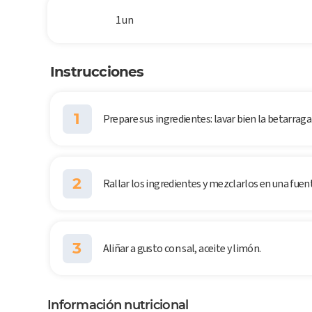
1 un
Instrucciones
1
Prepare sus ingredientes: lavar bien la betarraga 
2
Rallar los ingredientes y mezclarlos en una fuen
3
Aliñar a gusto con sal, aceite y limón.
Información nutricional