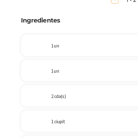
1 - 2
Ingredientes
1 un
1 un
2 cda(s)
1 ciupit