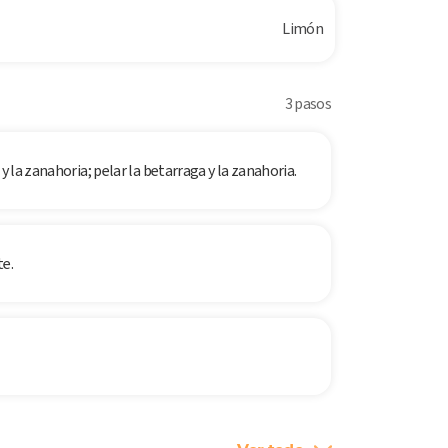
Limón
3 pasos
y la zanahoria; pelar la betarraga y la zanahoria.
te.