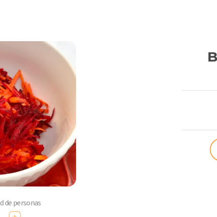
B
ComoQuier
ad de personas